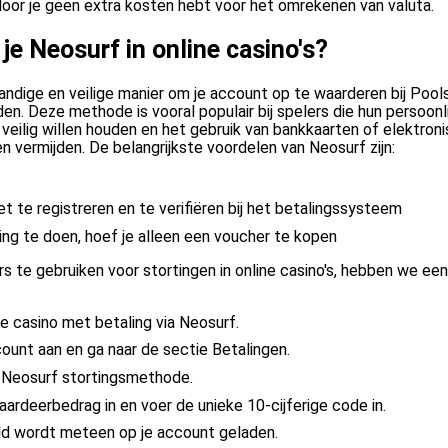
door je geen extra kosten hebt voor het omrekenen van valuta.
je Neosurf in online casino's?
andige en veilige manier om je account op te waarderen bij Pools
en. Deze methode is vooral populair bij spelers die hun persoonl
eilig willen houden en het gebruik van bankkaarten of elektron
 vermijden. De belangrijkste voordelen van Neosurf zijn:
et te registreren en te verifiëren bij het betalingssysteem
ng te doen, hoef je alleen een voucher te kopen
s te gebruiken voor stortingen in online casino's, hebben we ee
ne casino met betaling via Neosurf.
unt aan en ga naar de sectie Betalingen.
 Neosurf stortingsmethode.
ardeerbedrag in en voer de unieke 10-cijferige code in.
ld wordt meteen op je account geladen.