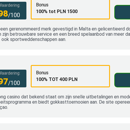
Bonus
Waardering:
98
100% tot PLN 1500
/100
s een gerenommeerd merk gevestigd in Malta en gelicentieerd 
 zijn betrouwbare service en een breed spelaanbod van meer da
t ook sportweddenschappen aan.
Bonus
Waardering:
97
100% TOT 400 PLN
/100
jong casino dat bekend staat om zijn snelle uitbetalingen en mod
iteitsprogramma en biedt gokkasttoernooien aan. De site operee
açao.