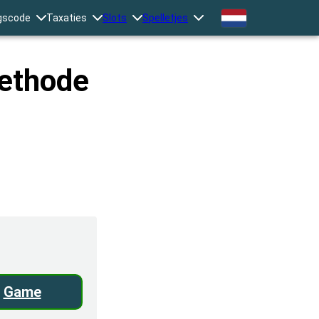
gscode
Taxaties
Slots
Spelletjes
methode
Game