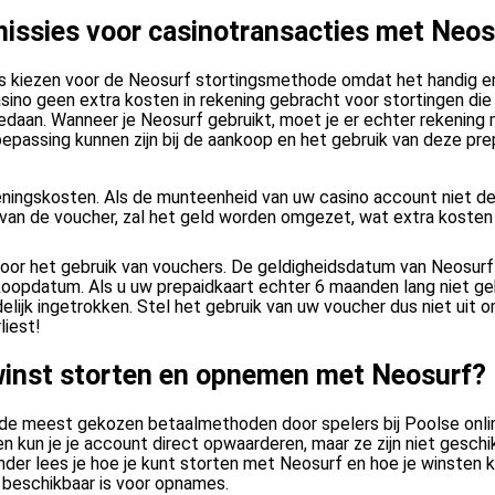
missies voor casinotransacties met Neos
s kiezen voor de Neosurf stortingsmethode omdat het handig en 
sino geen extra kosten in rekening gebracht voor stortingen di
daan. Wanneer je Neosurf gebruikt, moet je er echter rekening
epassing kunnen zijn bij de aankoop en het gebruik van deze pre
ingskosten. Als de munteenheid van uw casino account niet dez
van de voucher, zal het geld worden omgezet, wat extra kosten
or het gebruik van vouchers. De geldigheidsdatum van Neosurf v
oopdatum. Als u uw prepaidkaart echter 6 maanden lang niet geb
elijk ingetrokken. Stel het gebruik van uw voucher dus niet uit
liest!
winst storten en opnemen met Neosurf?
 de meest gekozen betaalmethoden door spelers bij Poolse onlin
n kun je je account direct opwaarderen, maar ze zijn niet gesc
nder lees je hoe je kunt storten met Neosurf en hoe je winsten
beschikbaar is voor opnames.