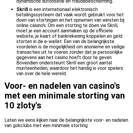
dynamische autorisatie en fraudebescherming.
Skrill
is een internationaal elektronisch
betalingssysteem dat vaak wordt gebruikt voor het
doen van stortingen en het opnemen van winsten bij
online casino's. Om een storting te doen via Skrill,
moet je een account aanmaken op de officiële
website, je kaart of bankrekening koppelen en geld
storten in de e-wallet. Een van de belangrijkste
voordelen is de mogelijkheid om anonieme en veilige
transacties uit te voeren zonder dat je persoonlijke
gegevens aan het casino hoeft door te geven.
Bovendien ondersteunt Skrill een groot aantal
munteenheden, waardoor het handig is voor spelers
van over de hele wereld.
Voor- en nadelen van casino's
met een minimale storting van
10 zloty's
Laten we eens kijken naar de belangrijkste voor- en nadelen
van gokclubs met een minimale storting: