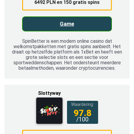
6492 PLN en 150 gratis spins
Game
SpinBetter is een modern online casino dat
welkomstpakketten met gratis spins aanbiedt. Het
draait op hetzelfde platform als 1xBet en heeft een
grote selectie slots en een sectie voor
sportweddenschappen. Het ondersteunt meerdere
betaalmethoden, waaronder cryptocurrencies.
Slottyway
Waardering:
97.8
/100