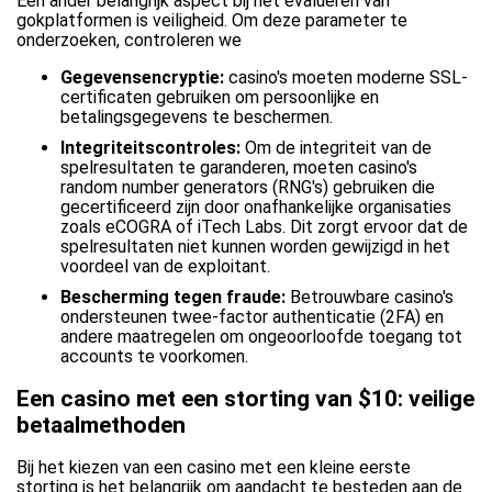
Een ander belangrijk aspect bij het evalueren van
gokplatformen is veiligheid. Om deze parameter te
onderzoeken, controleren we
Gegevensencryptie:
casino's moeten moderne SSL-
certificaten gebruiken om persoonlijke en
betalingsgegevens te beschermen.
Integriteitscontroles:
Om de integriteit van de
spelresultaten te garanderen, moeten casino's
random number generators (RNG's) gebruiken die
gecertificeerd zijn door onafhankelijke organisaties
zoals eCOGRA of iTech Labs. Dit zorgt ervoor dat de
spelresultaten niet kunnen worden gewijzigd in het
voordeel van de exploitant.
Bescherming tegen fraude:
Betrouwbare casino's
ondersteunen twee-factor authenticatie (2FA) en
andere maatregelen om ongeoorloofde toegang tot
accounts te voorkomen.
Een casino met een storting van $10: veilige
betaalmethoden
Bij het kiezen van een casino met een kleine eerste
storting is het belangrijk om aandacht te besteden aan de