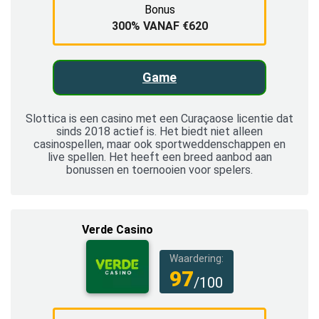
Bonus
300% VANAF €620
Game
Slottica is een casino met een Curaçaose licentie dat
sinds 2018 actief is. Het biedt niet alleen
casinospellen, maar ook sportweddenschappen en
live spellen. Het heeft een breed aanbod aan
bonussen en toernooien voor spelers.
Verde Casino
Waardering:
97
/100