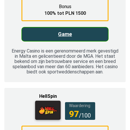
Bonus
100% tot PLN 1500
Game
Energy Casino is een gerenommeerd merk gevestigd
in Malta en gelicentieerd door de MGA. Het staat
bekend om zijn betrouwbare service en een breed
spelaanbod van meer dan 60 aanbieders. Het casino
biedt ook sportweddenschappen aan.
HellSpin
Waardering:
97
/100