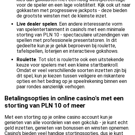
voor de speler en een lage volatiliteit. Kijk ook uit naar
gokkasten met progressieve jackpots - deze bieden
de grootste winsten met de kleinste inzet.
Live dealer spelen
. Een andere interessante vorm
van spelentertainment in casino's met een minimale
storting van PLN 10 - spectaculaire uitzendingen van
spellen met professionele presentatoren. In dit
gedeelte kun je je geluk beproeven bij roulette,
tafelspellen, loterijen en interactieve gokshows.
Roulette
. Tot slot is roulette ook een uitstekende
keuze voor spelers met een kleine startbankroll.
Omdat er veel verschillende soorten inzetten zijn bij
dit spel, kun je kiezen tussen veiligere en riskantere
opties en het bedrag op je speelrekening binnen een
paar rondes aanzienlijk verhogen.
Betalingsopties in online casino's met een
storting van PLN 10 of meer
Met een storting op je online casino account kun je
genieten van alle voordelen van een gokclub - je kunt echt
geld inzetten, genieten van bonussen en winsten opnemen.
Casino's bieden veel handige stortingsopties, dus je kunt