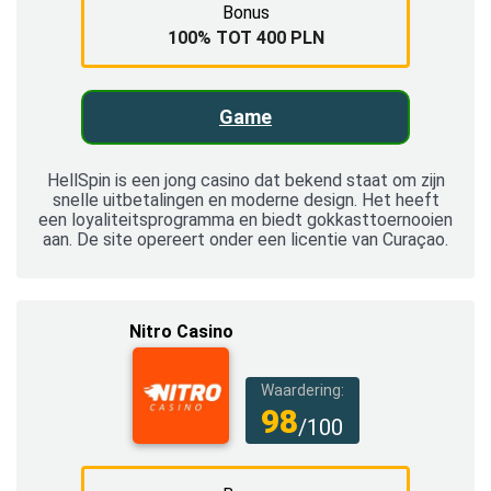
Bonus
100% TOT 400 PLN
Game
HellSpin is een jong casino dat bekend staat om zijn
snelle uitbetalingen en moderne design. Het heeft
een loyaliteitsprogramma en biedt gokkasttoernooien
aan. De site opereert onder een licentie van Curaçao.
Nitro Casino
Waardering:
98
/100