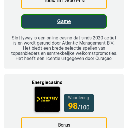
100% tot 2500 PLN
Game
Slottyway is een online casino dat sinds 2020 actief
is en wordt gerund door Atlantic Management B.V..
Het biedt een brede selectie spellen van
topaanbieders en aantrekkelijke welkomstpromoties.
Het heeft een licentie uitgegeven door Curaçao.
Energiecasino
Waardering:
98
/100
Bonus