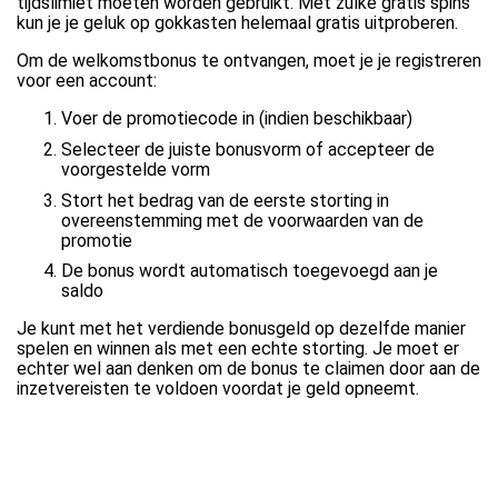
tijdslimiet moeten worden gebruikt. Met zulke gratis spins
kun je je geluk op gokkasten helemaal gratis uitproberen.
Om de welkomstbonus te ontvangen, moet je je registreren
voor een account:
Voer de promotiecode in (indien beschikbaar)
Selecteer de juiste bonusvorm of accepteer de
voorgestelde vorm
Stort het bedrag van de eerste storting in
overeenstemming met de voorwaarden van de
promotie
De bonus wordt automatisch toegevoegd aan je
saldo
Je kunt met het verdiende bonusgeld op dezelfde manier
spelen en winnen als met een echte storting. Je moet er
echter wel aan denken om de bonus te claimen door aan de
inzetvereisten te voldoen voordat je geld opneemt.