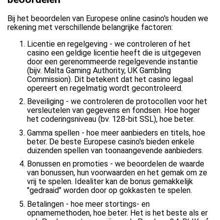
Bij het beoordelen van Europese online casino's houden we
rekening met verschillende belangrijke factoren:
Licentie en regelgeving - we controleren of het
casino een geldige licentie heeft die is uitgegeven
door een gerenommeerde regelgevende instantie
(bijv. Malta Gaming Authority, UK Gambling
Commission). Dit betekent dat het casino legaal
opereert en regelmatig wordt gecontroleerd.
Beveiliging - we controleren de protocollen voor het
versleutelen van gegevens en fondsen. Hoe hoger
het coderingsniveau (bv. 128-bit SSL), hoe beter.
Gamma spellen - hoe meer aanbieders en titels, hoe
beter. De beste Europese casino's bieden enkele
duizenden spellen van toonaangevende aanbieders.
Bonussen en promoties - we beoordelen de waarde
van bonussen, hun voorwaarden en het gemak om ze
vrij te spelen. Idealiter kan de bonus gemakkelijk
"gedraaid" worden door op gokkasten te spelen.
Betalingen - hoe meer stortings- en
opnamemethoden, hoe beter. Het is het beste als er