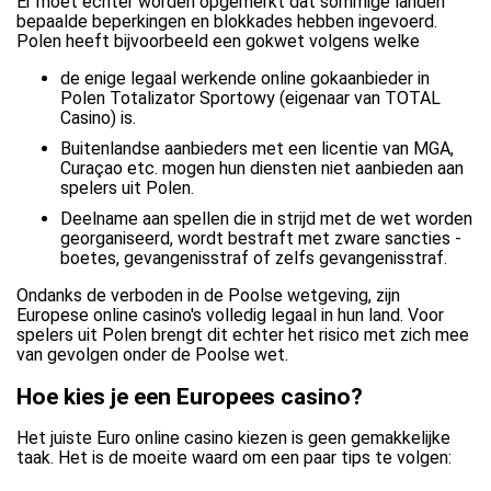
Er moet echter worden opgemerkt dat sommige landen
bepaalde beperkingen en blokkades hebben ingevoerd.
Polen heeft bijvoorbeeld een gokwet volgens welke
de enige legaal werkende online gokaanbieder in
Polen Totalizator Sportowy (eigenaar van TOTAL
Casino) is.
Buitenlandse aanbieders met een licentie van MGA,
Curaçao etc. mogen hun diensten niet aanbieden aan
spelers uit Polen.
Deelname aan spellen die in strijd met de wet worden
georganiseerd, wordt bestraft met zware sancties -
boetes, gevangenisstraf of zelfs gevangenisstraf.
Ondanks de verboden in de Poolse wetgeving, zijn
Europese online casino's volledig legaal in hun land. Voor
spelers uit Polen brengt dit echter het risico met zich mee
van gevolgen onder de Poolse wet.
Hoe kies je een Europees casino?
Het juiste Euro online casino kiezen is geen gemakkelijke
taak. Het is de moeite waard om een paar tips te volgen: