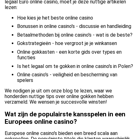
legaal Euro online casino, moet je deze nuttige artikelen
lezen:
Hoe kies je het beste online casino
Bonussen in online casino's - discussie en handleiding
Betaalmethoden bij online casino's - wat is de beste?
Gokstrategieën - hoe vergroot je je winkansen
Online gokkasten - een korte gids over types en
functies
Is het legaal om te gokken in online casino's in Polen?
Online casino's - veiligheid en bescherming van
spelers
We nodigen je uit om onze blog te lezen, waar we
honderden nuttige tips over online gokken hebben
verzameld. We wensen je succesvolle winsten!
Wat zijn de populairste kansspelen in een
Europees online casino?
Europese online casino's bieden een breed scala aan
gokspellen. De populairste titels die klanten waarschijnlijk