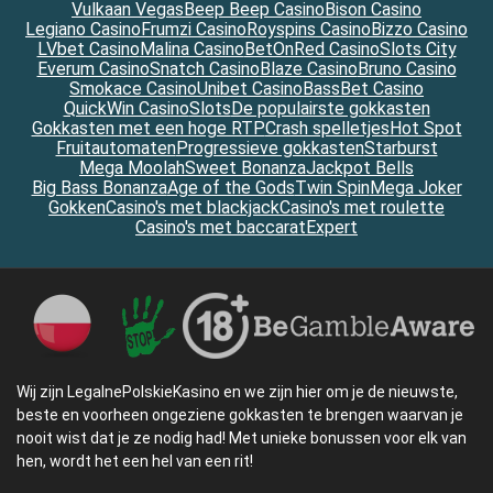
Vulkaan Vegas
Beep Beep Casino
Bison Casino
Legiano Casino
Frumzi Casino
Royspins Casino
Bizzo Casino
LVbet Casino
Malina Casino
BetOnRed Casino
Slots City
Everum Casino
Snatch Casino
Blaze Casino
Bruno Casino
Smokace Casino
Unibet Casino
BassBet Casino
QuickWin Casino
Slots
De populairste gokkasten
Gokkasten met een hoge RTP
Crash spelletjes
Hot Spot
Fruitautomaten
Progressieve gokkasten
Starburst
Mega Moolah
Sweet Bonanza
Jackpot Bells
Big Bass Bonanza
Age of the Gods
Twin Spin
Mega Joker
Gokken
Casino's met blackjack
Casino's met roulette
Casino's met baccarat
Expert
Wij zijn LegalnePolskieKasino en we zijn hier om je de nieuwste,
beste en voorheen ongeziene gokkasten te brengen waarvan je
nooit wist dat je ze nodig had! Met unieke bonussen voor elk van
hen, wordt het een hel van een rit!