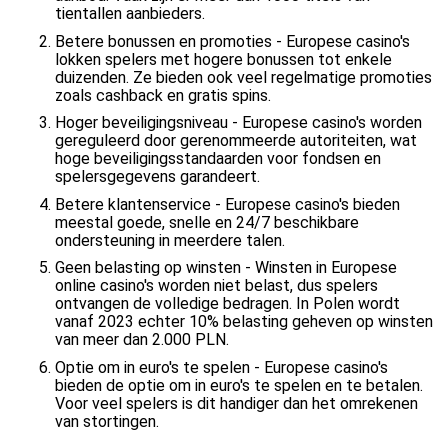
tientallen aanbieders.
Betere bonussen en promoties - Europese casino's
lokken spelers met hogere bonussen tot enkele
duizenden. Ze bieden ook veel regelmatige promoties
zoals cashback en gratis spins.
Hoger beveiligingsniveau - Europese casino's worden
gereguleerd door gerenommeerde autoriteiten, wat
hoge beveiligingsstandaarden voor fondsen en
spelersgegevens garandeert.
Betere klantenservice - Europese casino's bieden
meestal goede, snelle en 24/7 beschikbare
ondersteuning in meerdere talen.
Geen belasting op winsten - Winsten in Europese
online casino's worden niet belast, dus spelers
ontvangen de volledige bedragen. In Polen wordt
vanaf 2023 echter 10% belasting geheven op winsten
van meer dan 2.000 PLN.
Optie om in euro's te spelen - Europese casino's
bieden de optie om in euro's te spelen en te betalen.
Voor veel spelers is dit handiger dan het omrekenen
van stortingen.