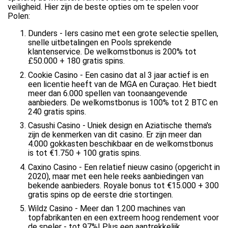
veiligheid. Hier zijn de beste opties om te spelen voor
Polen:
Dunders - Iers casino met een grote selectie spellen,
snelle uitbetalingen en Pools sprekende
klantenservice. De welkomstbonus is 200% tot
£50.000 + 180 gratis spins.
Cookie Casino - Een casino dat al 3 jaar actief is en
een licentie heeft van de MGA en Curaçao. Het biedt
meer dan 6.000 spellen van toonaangevende
aanbieders. De welkomstbonus is 100% tot 2 BTC en
240 gratis spins.
Casushi Casino - Uniek design en Aziatische thema's
zijn de kenmerken van dit casino. Er zijn meer dan
4.000 gokkasten beschikbaar en de welkomstbonus
is tot €1.750 + 100 gratis spins.
Caxino Casino - Een relatief nieuw casino (opgericht in
2020), maar met een hele reeks aanbiedingen van
bekende aanbieders. Royale bonus tot €15.000 + 300
gratis spins op de eerste drie stortingen.
Wildz Casino - Meer dan 1.200 machines van
topfabrikanten en een extreem hoog rendement voor
de speler - tot 97%! Plus een aantrekkelijk