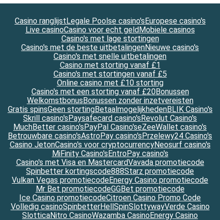
Casino ranglijst
Legale Poolse casino's
Europese casino's
Live casino
Casino voor echt geld
Mobiele casinos
Casino's met lage stortingen
Casino's met de beste uitbetalingen
Nieuwe casino's
Casino's met snelle uitbetalingen
Casino met storting vanaf £1
Casino's met stortingen vanaf £5
Online casino met £10 storting
Casino's met een storting vanaf £20
Bonussen
Welkomstbonus
Bonussen zonder inzetvereisten
Gratis spins
Geen storting
Betaalmogelijkheden
BLIK Casino's
Skrill casino's
Paysafecard casino's
Revolut Casino's
MuchBetter casino's
PayPal Casino's
eZeeWallet casino's
Betrouwbare casino's
AstroPay casino's
Przelewy24 Casino's
Casino Jeton
Casino's voor cryptocurrency
Neosurf casino's
MiFinity Casino's
EntroPay casino's
Casino's met Visa en Mastercard
Vavada promotiecode
Spinbetter kortingscode
888Starz promotiecode
Vulkan Vegas promotiecode
Energy Casino promotiecode
Mr Bet promotiecode
GGBet promotiecode
Ice Casino promotiecode
Citroen Casino Promo Code
Volledig casino
Spinbetter
HellSpin
Slottyway
Verde Casino
Slottica
Nitro Casino
Wazamba Casino
Energy Casino