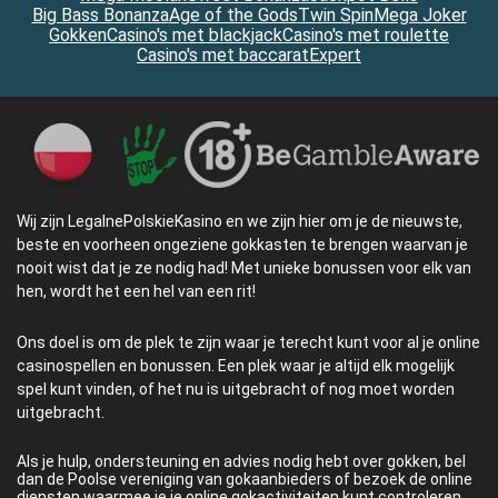
Big Bass Bonanza
Age of the Gods
Twin Spin
Mega Joker
Gokken
Casino's met blackjack
Casino's met roulette
Casino's met baccarat
Expert
Wij zijn LegalnePolskieKasino en we zijn hier om je de nieuwste,
beste en voorheen ongeziene gokkasten te brengen waarvan je
nooit wist dat je ze nodig had! Met unieke bonussen voor elk van
hen, wordt het een hel van een rit!
Ons doel is om de plek te zijn waar je terecht kunt voor al je online
casinospellen en bonussen. Een plek waar je altijd elk mogelijk
spel kunt vinden, of het nu is uitgebracht of nog moet worden
uitgebracht.
Als je hulp, ondersteuning en advies nodig hebt over gokken, bel
dan de Poolse vereniging van gokaanbieders of bezoek de online
diensten waarmee je je online gokactiviteiten kunt controleren