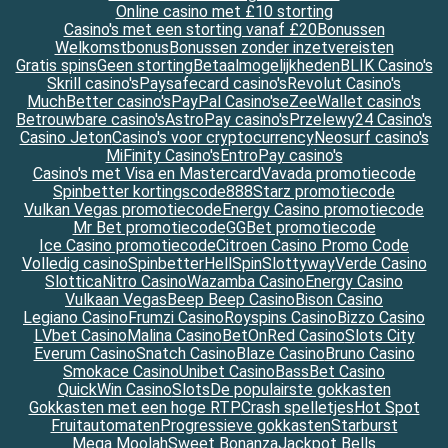
Online casino met £10 storting
Casino's met een storting vanaf £20
Bonussen
Welkomstbonus
Bonussen zonder inzetvereisten
Gratis spins
Geen storting
Betaalmogelijkheden
BLIK Casino's
Skrill casino's
Paysafecard casino's
Revolut Casino's
MuchBetter casino's
PayPal Casino's
eZeeWallet casino's
Betrouwbare casino's
AstroPay casino's
Przelewy24 Casino's
Casino Jeton
Casino's voor cryptocurrency
Neosurf casino's
MiFinity Casino's
EntroPay casino's
Casino's met Visa en Mastercard
Vavada promotiecode
Spinbetter kortingscode
888Starz promotiecode
Vulkan Vegas promotiecode
Energy Casino promotiecode
Mr Bet promotiecode
GGBet promotiecode
Ice Casino promotiecode
Citroen Casino Promo Code
Volledig casino
Spinbetter
HellSpin
Slottyway
Verde Casino
Slottica
Nitro Casino
Wazamba Casino
Energy Casino
Vulkaan Vegas
Beep Beep Casino
Bison Casino
Legiano Casino
Frumzi Casino
Royspins Casino
Bizzo Casino
LVbet Casino
Malina Casino
BetOnRed Casino
Slots City
Everum Casino
Snatch Casino
Blaze Casino
Bruno Casino
Smokace Casino
Unibet Casino
BassBet Casino
QuickWin Casino
Slots
De populairste gokkasten
Gokkasten met een hoge RTP
Crash spelletjes
Hot Spot
Fruitautomaten
Progressieve gokkasten
Starburst
Mega Moolah
Sweet Bonanza
Jackpot Bells