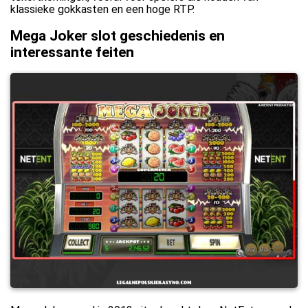
klassieke gokkasten en een hoge RTP.
Mega Joker slot geschiedenis en
interessante feiten