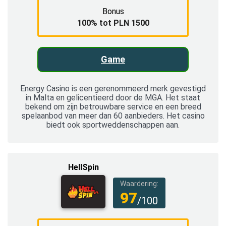
Bonus
100% tot PLN 1500
Game
Energy Casino is een gerenommeerd merk gevestigd
in Malta en gelicentieerd door de MGA. Het staat
bekend om zijn betrouwbare service en een breed
spelaanbod van meer dan 60 aanbieders. Het casino
biedt ook sportweddenschappen aan.
HellSpin
Waardering:
97
/100