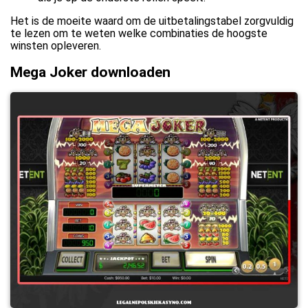
Het is de moeite waard om de uitbetalingstabel zorgvuldig
te lezen om te weten welke combinaties de hoogste
winsten opleveren.
Mega Joker downloaden