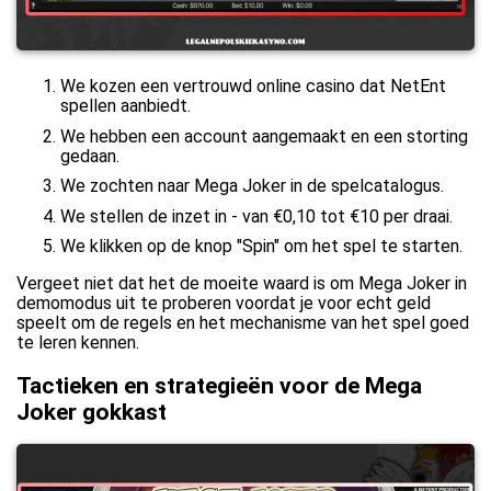
We kozen een vertrouwd online casino dat NetEnt
spellen aanbiedt.
We hebben een account aangemaakt en een storting
gedaan.
We zochten naar Mega Joker in de spelcatalogus.
We stellen de inzet in - van €0,10 tot €10 per draai.
We klikken op de knop "Spin" om het spel te starten.
Vergeet niet dat het de moeite waard is om Mega Joker in
demomodus uit te proberen voordat je voor echt geld
speelt om de regels en het mechanisme van het spel goed
te leren kennen.
Tactieken en strategieën voor de Mega
Joker gokkast