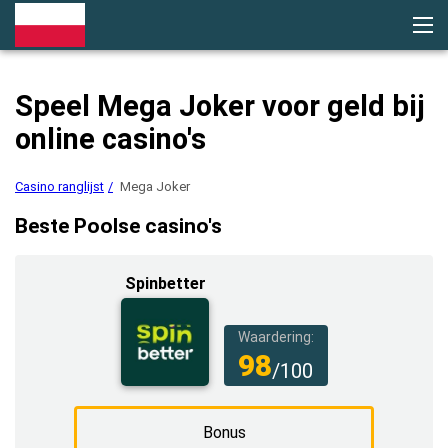
Casino ranglijst
Speel Mega Joker voor geld bij
Casino
Bonussen
online casino's
Betalingen
Kortingscode
Taxaties
Slots
Casino ranglijst
Mega Joker
Spelletjes
Beste Poolse casino's
Spinbetter
Waardering:
98
/100
Bonus