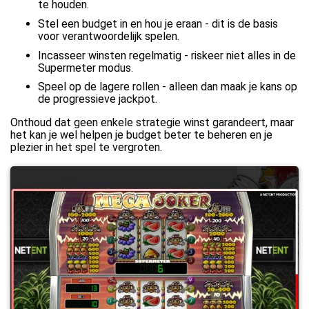
te houden.
Stel een budget in en hou je eraan - dit is de basis
voor verantwoordelijk spelen.
Incasseer winsten regelmatig - riskeer niet alles in de
Supermeter modus.
Speel op de lagere rollen - alleen dan maak je kans op
de progressieve jackpot.
Onthoud dat geen enkele strategie winst garandeert, maar
het kan je wel helpen je budget beter te beheren en je
plezier in het spel te vergroten.