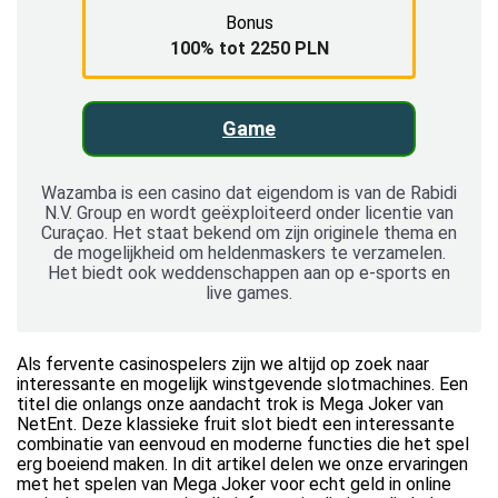
Bonus
100% tot 2250 PLN
Game
Wazamba is een casino dat eigendom is van de Rabidi
N.V. Group en wordt geëxploiteerd onder licentie van
Curaçao. Het staat bekend om zijn originele thema en
de mogelijkheid om heldenmaskers te verzamelen.
Het biedt ook weddenschappen aan op e-sports en
live games.
Als fervente casinospelers zijn we altijd op zoek naar
interessante en mogelijk winstgevende slotmachines. Een
titel die onlangs onze aandacht trok is Mega Joker van
NetEnt. Deze klassieke fruit slot biedt een interessante
combinatie van eenvoud en moderne functies die het spel
erg boeiend maken. In dit artikel delen we onze ervaringen
met het spelen van Mega Joker voor echt geld in online