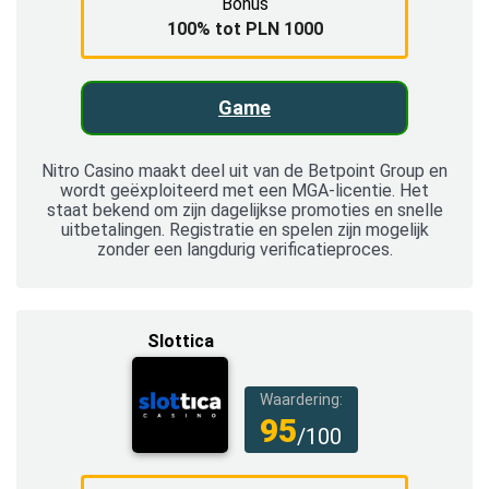
Bonus
100% tot PLN 1000
Game
Nitro Casino maakt deel uit van de Betpoint Group en
wordt geëxploiteerd met een MGA-licentie. Het
staat bekend om zijn dagelijkse promoties en snelle
uitbetalingen. Registratie en spelen zijn mogelijk
zonder een langdurig verificatieproces.
Slottica
Waardering:
95
/100