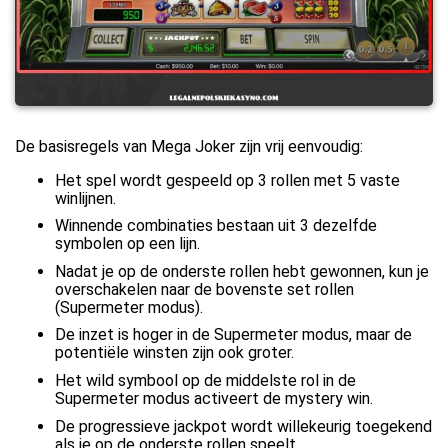
De basisregels van Mega Joker zijn vrij eenvoudig:
Het spel wordt gespeeld op 3 rollen met 5 vaste
winlijnen.
Winnende combinaties bestaan uit 3 dezelfde
symbolen op een lijn.
Nadat je op de onderste rollen hebt gewonnen, kun je
overschakelen naar de bovenste set rollen
(Supermeter modus).
De inzet is hoger in de Supermeter modus, maar de
potentiële winsten zijn ook groter.
Het wild symbool op de middelste rol in de
Supermeter modus activeert de mystery win.
De progressieve jackpot wordt willekeurig toegekend
als je op de onderste rollen speelt.