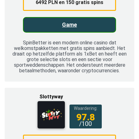
6492 PLN en 150 gratis spins
Game
SpinBetter is een modern online casino dat
welkomstpakketten met gratis spins aanbiedt. Het
draait op hetzelfde platform als 1xBet en heeft een
grote selectie slots en een sectie voor
sportweddenschappen. Het ondersteunt meerdere
betaalmethoden, waaronder cryptocurrencies.
Slottyway
Waardering:
97.8
/100