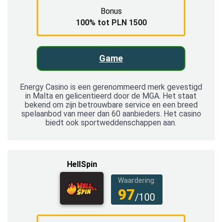
Bonus
100% tot PLN 1500
Game
Energy Casino is een gerenommeerd merk gevestigd
in Malta en gelicentieerd door de MGA. Het staat
bekend om zijn betrouwbare service en een breed
spelaanbod van meer dan 60 aanbieders. Het casino
biedt ook sportweddenschappen aan.
HellSpin
Waardering:
97
/100