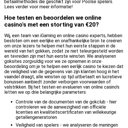
betaalmethodes die geschikt zijn voor Poolse spelers.
Lees verder voor meer informatie!
Hoe testen en beoordelen we online
casino's met een storting van €20?
Wij, een team van iGaming en online casino experts, hebben
besloten om een eerlijke en onafhankelijke bron te creëren
om onze lezers te helpen met hun eerste stappen in de
wereld van het gokken, zodat ze niet teleurgesteld worden
en tevreden zijn met hun eerste winsten. We analyseren
goksites zorgvuldig voor we ze opnemen in onze
beoordeling om je te helpen een eerlijk casino te kiezen dat
de veiligheid van de gegevens van zijn klanten hoog in het
vaandel draagt, alle winsten op tijd uitbetaalt en lucratieve
bonussen aanbiedt zonder verborgen voorwaarden of
valstrikken. Bij het testen en evalueren van online casino's
letten we op drie belangrijke parameters:
Controle van de documenten van de gokclub - hier
controleren we de aanwezigheid van officiële
licenties en kwaliteitscertificaten van willekeurige
getallengeneratoren.
Veiligheid van spelers - we analyseren de meningen