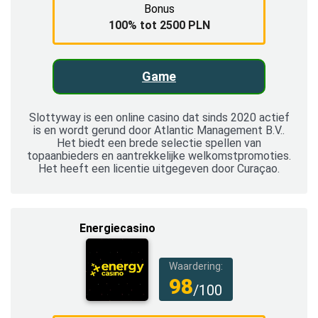
Bonus
100% tot 2500 PLN
Game
Slottyway is een online casino dat sinds 2020 actief
is en wordt gerund door Atlantic Management B.V..
Het biedt een brede selectie spellen van
topaanbieders en aantrekkelijke welkomstpromoties.
Het heeft een licentie uitgegeven door Curaçao.
Energiecasino
Waardering:
98
/100