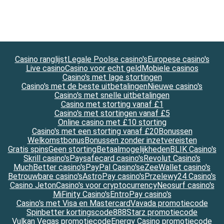
Casino ranglijst
Legale Poolse casino's
Europese casino's
Live casino
Casino voor echt geld
Mobiele casinos
Casino's met lage stortingen
Casino's met de beste uitbetalingen
Nieuwe casino's
Casino's met snelle uitbetalingen
Casino met storting vanaf £1
Casino's met stortingen vanaf £5
Online casino met £10 storting
Casino's met een storting vanaf £20
Bonussen
Welkomstbonus
Bonussen zonder inzetvereisten
Gratis spins
Geen storting
Betaalmogelijkheden
BLIK Casino's
Skrill casino's
Paysafecard casino's
Revolut Casino's
MuchBetter casino's
PayPal Casino's
eZeeWallet casino's
Betrouwbare casino's
AstroPay casino's
Przelewy24 Casino's
Casino Jeton
Casino's voor cryptocurrency
Neosurf casino's
MiFinity Casino's
EntroPay casino's
Casino's met Visa en Mastercard
Vavada promotiecode
Spinbetter kortingscode
888Starz promotiecode
Vulkan Vegas promotiecode
Energy Casino promotiecode