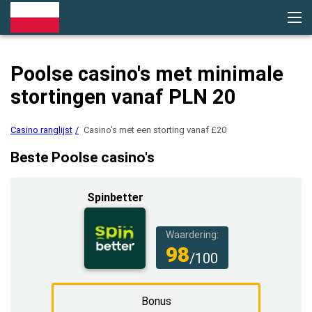
Casino ranglijst
Poolse casino's met minimale
Casino
Bonussen
stortingen vanaf PLN 20
Betalingen
Kortingscode
Taxaties
Slots
Casino ranglijst
Casino's met een storting vanaf £20
Spelletjes
Beste Poolse casino's
Spinbetter
Waardering:
98
/100
Bonus