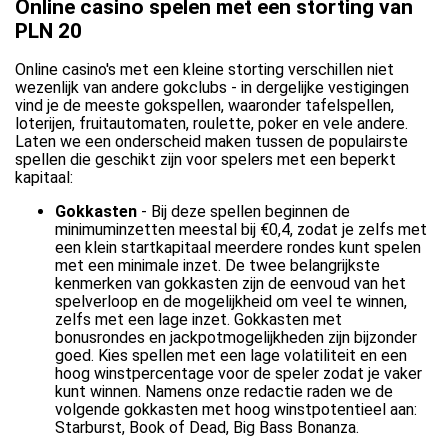
Online casino spelen met een storting van
PLN 20
Online casino's met een kleine storting verschillen niet
wezenlijk van andere gokclubs - in dergelijke vestigingen
vind je de meeste gokspellen, waaronder tafelspellen,
loterijen, fruitautomaten, roulette, poker en vele andere.
Laten we een onderscheid maken tussen de populairste
spellen die geschikt zijn voor spelers met een beperkt
kapitaal:
Gokkasten
- Bij deze spellen beginnen de
minimuminzetten meestal bij €0,4, zodat je zelfs met
een klein startkapitaal meerdere rondes kunt spelen
met een minimale inzet. De twee belangrijkste
kenmerken van gokkasten zijn de eenvoud van het
spelverloop en de mogelijkheid om veel te winnen,
zelfs met een lage inzet. Gokkasten met
bonusrondes en jackpotmogelijkheden zijn bijzonder
goed. Kies spellen met een lage volatiliteit en een
hoog winstpercentage voor de speler zodat je vaker
kunt winnen. Namens onze redactie raden we de
volgende gokkasten met hoog winstpotentieel aan:
Starburst, Book of Dead, Big Bass Bonanza.