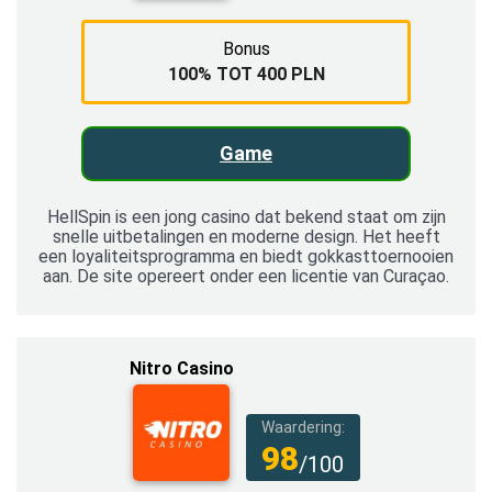
Bonus
100% TOT 400 PLN
Game
HellSpin is een jong casino dat bekend staat om zijn
snelle uitbetalingen en moderne design. Het heeft
een loyaliteitsprogramma en biedt gokkasttoernooien
aan. De site opereert onder een licentie van Curaçao.
Nitro Casino
Waardering:
98
/100