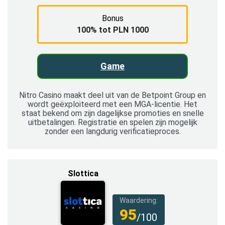
Bonus
100% tot PLN 1000
Game
Nitro Casino maakt deel uit van de Betpoint Group en
wordt geëxploiteerd met een MGA-licentie. Het
staat bekend om zijn dagelijkse promoties en snelle
uitbetalingen. Registratie en spelen zijn mogelijk
zonder een langdurig verificatieproces.
Slottica
Waardering:
95
/100