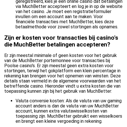
geregistreerd, kies je een online casino dat betalingen
via MuchBetter accepteert en log je in op de website
van het casino. Je moet een registratieformulier
invullen om een account aan te maken. Voor
financiële transacties met MuchBetter, kies deze
betaalmethode voor zowel stortingen als opnames.
Zijn er kosten voor transacties bij casino's
die MuchBetter betalingen accepteren?
Er zijn meestal minimale of geen kosten voor het gebruik
van de MuchBetter portemonnee voor transacties bij
Poolse casino's. Er zijn meestal geen extra kosten voor
stortingen, terwijl het gokplatform een klein percentage in
rekening kan brengen voor het opnemen van winsten. Deze
details staan vermeld in de algemene voorwaarden van het
betreffende casino. Hieronder vindt u extra kosten die van
toepassing kunnen zijn bij het gebruik van MuchBetter:
Valuta conversie kosten: Als de valuta van uw gaming
account anders is dan de valuta van uw MuchBetter
account, kunnen extra valutawisselkosten van
toepassing zijn. MuchBetter gebruikt een wisselkoers
en brengt een kleine vergoeding in rekening.