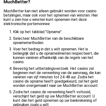
MuchBetter?
MuchBetter kan niet alleen gebruikt worden voor casino
betalingen, maar ook voor het opnemen van winsten. Hier
kunt u zien hoe u winsten kunt opnemen met deze
elektronische portemonnee:
Klik op het tabblad "Opname".
Selecteer MuchBetter van de beschikbare
opnamemethoden.
Voer het bedrag in dat u wilt opnemen. Het is
belangrijk dat u de opnamelimieten respecteert, die
kunnen variëren afhankelijk van de regels van het
casino.
Bevestig het uitbetalingsverzoek. Het casino zal
beginnen met de verwerking van de aanvraag, die kan
variëren van vijf minuten tot 24-48 uur. Zodra het
casino de opname heeft goedgekeurd, zal het geld
worden overgemaakt naar uw MuchBetter account.
Zodra het casino de verwerking heeft voltooid,
verschijnt het geld op uw MuchBetter account. U
kunt dan het geld opnemen op uw bankrekening of
gebruiken zoals u wilt.