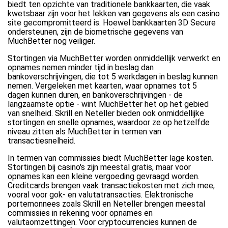
biedt ten opzichte van traditionele bankkaarten, die vaak
kwetsbaar zijn voor het lekken van gegevens als een casino
site gecompromitteerd is. Hoewel bankkaarten 3D Secure
ondersteunen, zijn de biometrische gegevens van
MuchBetter nog veiliger.
Stortingen via MuchBetter worden onmiddellijk verwerkt en
opnames nemen minder tijd in beslag dan
bankoverschrijvingen, die tot 5 werkdagen in beslag kunnen
nemen. Vergeleken met kaarten, waar opnames tot 5
dagen kunnen duren, en bankoverschrijvingen - de
langzaamste optie - wint MuchBetter het op het gebied
van snelheid. Skrill en Neteller bieden ook onmiddellijke
stortingen en snelle opnames, waardoor ze op hetzelfde
niveau zitten als MuchBetter in termen van
transactiesnelheid.
In termen van commissies biedt MuchBetter lage kosten.
Stortingen bij casino's zijn meestal gratis, maar voor
opnames kan een kleine vergoeding gevraagd worden.
Creditcards brengen vaak transactiekosten met zich mee,
vooral voor gok- en valutatransacties. Elektronische
portemonnees zoals Skrill en Neteller brengen meestal
commissies in rekening voor opnames en
valutaomzettingen. Voor cryptocurrencies kunnen de