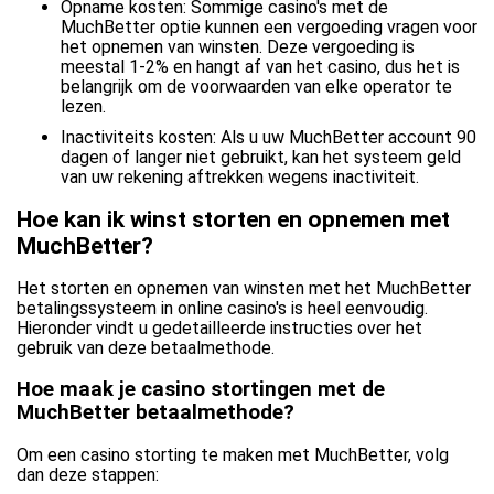
Opname kosten: Sommige casino's met de
MuchBetter optie kunnen een vergoeding vragen voor
het opnemen van winsten. Deze vergoeding is
meestal 1-2% en hangt af van het casino, dus het is
belangrijk om de voorwaarden van elke operator te
lezen.
Inactiviteits kosten: Als u uw MuchBetter account 90
dagen of langer niet gebruikt, kan het systeem geld
van uw rekening aftrekken wegens inactiviteit.
Hoe kan ik winst storten en opnemen met
MuchBetter?
Het storten en opnemen van winsten met het MuchBetter
betalingssysteem in online casino's is heel eenvoudig.
Hieronder vindt u gedetailleerde instructies over het
gebruik van deze betaalmethode.
Hoe maak je casino stortingen met de
MuchBetter betaalmethode?
Om een casino storting te maken met MuchBetter, volg
dan deze stappen: