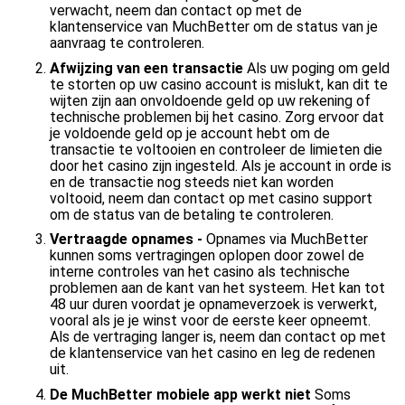
verwacht, neem dan contact op met de
klantenservice van MuchBetter om de status van je
aanvraag te controleren.
Afwijzing van een transactie
Als uw poging om geld
te storten op uw casino account is mislukt, kan dit te
wijten zijn aan onvoldoende geld op uw rekening of
technische problemen bij het casino. Zorg ervoor dat
je voldoende geld op je account hebt om de
transactie te voltooien en controleer de limieten die
door het casino zijn ingesteld. Als je account in orde is
en de transactie nog steeds niet kan worden
voltooid, neem dan contact op met casino support
om de status van de betaling te controleren.
Vertraagde opnames -
Opnames via MuchBetter
kunnen soms vertragingen oplopen door zowel de
interne controles van het casino als technische
problemen aan de kant van het systeem. Het kan tot
48 uur duren voordat je opnameverzoek is verwerkt,
vooral als je je winst voor de eerste keer opneemt.
Als de vertraging langer is, neem dan contact op met
de klantenservice van het casino en leg de redenen
uit.
De MuchBetter mobiele app werkt niet
Soms