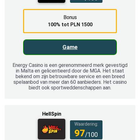
Bonus
100% tot PLN 1500
Game
Energy Casino is een gerenommeerd merk gevestigd
in Malta en gelicentieerd door de MGA. Het staat
bekend om zijn betrouwbare service en een breed
spelaanbod van meer dan 60 aanbieders. Het casino
biedt ook sportweddenschappen aan.
HellSpin
Waardering:
97
/100