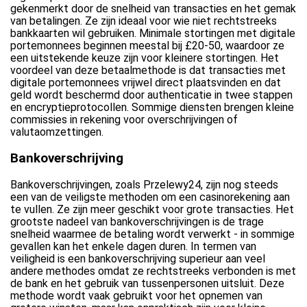
gekenmerkt door de snelheid van transacties en het gemak
van betalingen. Ze zijn ideaal voor wie niet rechtstreeks
bankkaarten wil gebruiken. Minimale stortingen met digitale
portemonnees beginnen meestal bij £20-50, waardoor ze
een uitstekende keuze zijn voor kleinere stortingen. Het
voordeel van deze betaalmethode is dat transacties met
digitale portemonnees vrijwel direct plaatsvinden en dat
geld wordt beschermd door authenticatie in twee stappen
en encryptieprotocollen. Sommige diensten brengen kleine
commissies in rekening voor overschrijvingen of
valutaomzettingen.
Bankoverschrijving
Bankoverschrijvingen, zoals Przelewy24, zijn nog steeds
een van de veiligste methoden om een casinorekening aan
te vullen. Ze zijn meer geschikt voor grote transacties. Het
grootste nadeel van bankoverschrijvingen is de trage
snelheid waarmee de betaling wordt verwerkt - in sommige
gevallen kan het enkele dagen duren. In termen van
veiligheid is een bankoverschrijving superieur aan veel
andere methodes omdat ze rechtstreeks verbonden is met
de bank en het gebruik van tussenpersonen uitsluit. Deze
methode wordt vaak gebruikt voor het opnemen van