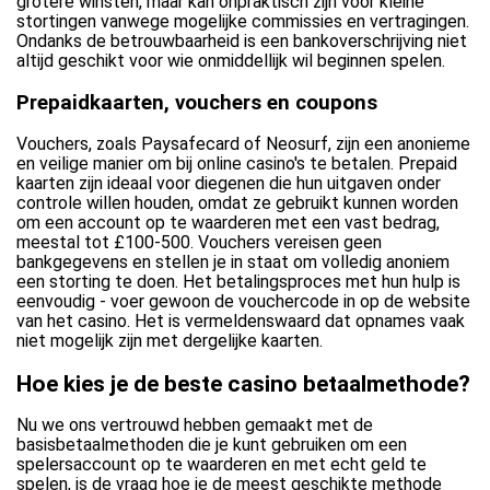
grotere winsten, maar kan onpraktisch zijn voor kleine
stortingen vanwege mogelijke commissies en vertragingen.
Ondanks de betrouwbaarheid is een bankoverschrijving niet
altijd geschikt voor wie onmiddellijk wil beginnen spelen.
Prepaidkaarten, vouchers en coupons
Vouchers, zoals Paysafecard of Neosurf, zijn een anonieme
en veilige manier om bij online casino's te betalen. Prepaid
kaarten zijn ideaal voor diegenen die hun uitgaven onder
controle willen houden, omdat ze gebruikt kunnen worden
om een account op te waarderen met een vast bedrag,
meestal tot £100-500. Vouchers vereisen geen
bankgegevens en stellen je in staat om volledig anoniem
een storting te doen. Het betalingsproces met hun hulp is
eenvoudig - voer gewoon de vouchercode in op de website
van het casino. Het is vermeldenswaard dat opnames vaak
niet mogelijk zijn met dergelijke kaarten.
Hoe kies je de beste casino betaalmethode?
Nu we ons vertrouwd hebben gemaakt met de
basisbetaalmethoden die je kunt gebruiken om een
spelersaccount op te waarderen en met echt geld te
spelen, is de vraag hoe je de meest geschikte methode