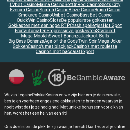
LVbet Casino
Malina Casino
BetOnRed Casino
Slots City
Everum Casino
Snatch Casino
Blaze Casino
Bruno Casino
Smokace Casino
Unibet Casino
BassBet Casino
QuickWin Casino
Slots
De populairste gokkasten
Gokkasten met een hoge RTP
Crash spelletjes
Hot Spot
Fruitautomaten
Progressieve gokkasten
Starburst
Mega Moolah
Sweet Bonanza
Jackpot Bells
Big Bass Bonanza
Age of the Gods
Twin Spin
Mega Joker
Gokken
Casino's met blackjack
Casino's met roulette
Casino's met baccarat
Expert
Wij zijn LegalnePolskieKasino en we zijn hier om je de nieuwste,
beste en voorheen ongeziene gokkasten te brengen waarvan je
nooit wist dat je ze nodig had! Met unieke bonussen voor elk van
hen, wordt het een hel van een rit!
Ons doel is om de plek te zijn waar je terecht kunt voor al je online