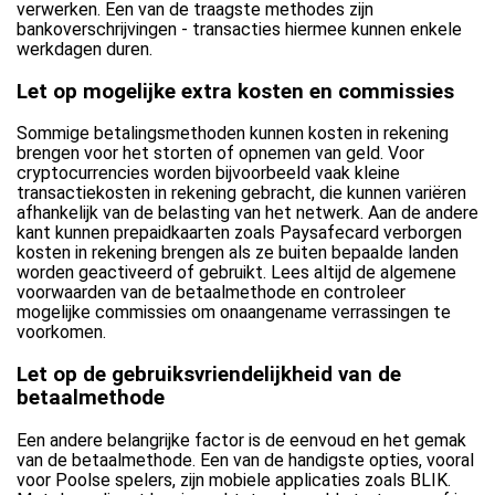
verwerken. Een van de traagste methodes zijn
bankoverschrijvingen - transacties hiermee kunnen enkele
werkdagen duren.
Let op mogelijke extra kosten en commissies
Sommige betalingsmethoden kunnen kosten in rekening
brengen voor het storten of opnemen van geld. Voor
cryptocurrencies worden bijvoorbeeld vaak kleine
transactiekosten in rekening gebracht, die kunnen variëren
afhankelijk van de belasting van het netwerk. Aan de andere
kant kunnen prepaidkaarten zoals Paysafecard verborgen
kosten in rekening brengen als ze buiten bepaalde landen
worden geactiveerd of gebruikt. Lees altijd de algemene
voorwaarden van de betaalmethode en controleer
mogelijke commissies om onaangename verrassingen te
voorkomen.
Let op de gebruiksvriendelijkheid van de
betaalmethode
Een andere belangrijke factor is de eenvoud en het gemak
van de betaalmethode. Een van de handigste opties, vooral
voor Poolse spelers, zijn mobiele applicaties zoals BLIK.