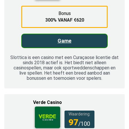
Bonus
300% VANAF €620
Game
Slottica is een casino met een Curaçaose licentie dat
sinds 2018 actief is. Het biedt niet alleen
casinospellen, maar ook sportweddenschappen en
live spellen. Het heeft een breed aanbod aan
bonussen en toernooien voor spelers.
Verde Casino
Waardering:
97
/100