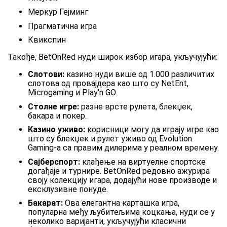
Меркур Гејминг
Прагматична игра
Квикспин
Такође, BetOnRed нуди широк избор игара, укључујући:
Слотови:
казино нуди више од 1.000 различитих
слотова од провајдера као што су NetEnt,
Microgaming и Play'n GO.
Столне игре:
разне врсте рулета, блекџек,
бакара и покер.
Казино уживо:
корисници могу да играју игре као
што су блекџек и рулет уживо од Evolution
Gaming-а са правим дилерима у реалном времену.
Сајберспорт:
клађење на виртуелне спортске
догађаје и турнире. BetOnRed редовно ажурира
своју колекцију игара, додајући нове производе и
ексклузивне понуде.
Бакарат:
Ова елегантна карташка игра,
популарна међу љубитељима коцкања, нуди се у
неколико варијанти, укључујући класични