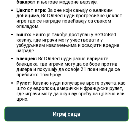
бакарат
и његове модерне верзије.
Џекпот игре:
За оне који сањају о великим
добицима, BetOnRed нуди прогресивне џекпот
игре где се награде повећавају са сваком
опкладом.
Бинго:
Бинго је такође доступан у BetOnRed
казину, где играчи могу учествовати у
узбудљивим извлачењима и освојити вредне
награде.
Блекџек:
BetOnRed нуди разне варијанте
блекџека, где играчи могу да се боре против
дилера и покушају да освоје 21 поен или да се
приближе том броју.
Рулет:
Казино нуди популарне врсте рулета, као
што су европски, амерички и француски рулет,
где играчи могу да окушају срећу на црвено или
црно.
Играј сада