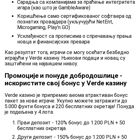
Сарадња са компанијама за праћење интегритета
игара (као што је GambleAware)
Коришћење само сертификованог софтвера од
познатих провајдера (укључујући NetEnt,
Microgaming, Play'n GO)
Усклађеност са прописима о спречавању прања
новца и финансијских превара
Као резултат тога, играчи се могу осећати безбедно
играјући у Verde казину. Њихови подаци и новац су
заштићени на највишем нивоу.
Промоције и понуде добродошлице -
искористите свој бонус у Verde казину
Verde казино је припремио веома атрактиван бонус
пакет за нове играче. Укупно можете затражити до
5.000 фунти бонуса и 220 бесплатних окретаја! Понуда
је подељена у 4 лота:
Први депозит - 120% бонус до 1.200 PLN + 50
бесплатних окретаја.
Други депозит - 150% бонус до 1.200 PLN + 50