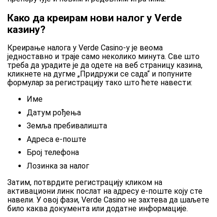
Како да креирам нови налог у Verde
казину?
Креирање налога у Verde Casino-у је веома
једноставно и траје само неколико минута. Све што
треба да урадите је да одете на веб страницу казина,
кликнете на дугме „Придружи се сада“ и попуните
формулар за регистрацију тако што ћете навести:
Име
Датум рођења
Земља пребивалишта
Адреса е-поште
Број телефона
Лозинка за налог
Затим, потврдите регистрацију кликом на
активациони линк послат на адресу е-поште коју сте
навели. У овој фази, Verde Casino не захтева да шаљете
било каква документа или додатне информације.