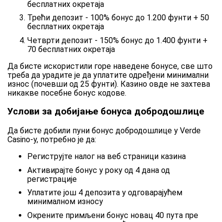
бесплатних окретаја
Трећи депозит - 100% бонус до 1.200 фунти + 50
бесплатних окретаја
Четврти депозит - 150% бонус до 1.400 фунти +
70 бесплатних окретаја
Да бисте искористили горе наведене бонусе, све што
треба да урадите је да уплатите одређени минимални
износ (почевши од 25 фунти). Казино овде не захтева
никакве посебне бонус кодове.
Услови за добијање бонуса добродошлице
Да бисте добили пуни бонус добродошлице у Verde
Casino-у, потребно је да:
Региструјте налог на веб страници казина
Активирајте бонус у року од 4 дана од
регистрације
Уплатите још 4 депозита у одговарајућем
минималном износу
Окрените примљени бонус новац 40 пута пре