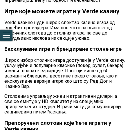
играчима још већу погодност и анонимност.
Игре које можете играти у Verde казину
Verde казино нуди широк спектар казино игара од
водећих провајдера. Има понешто за свакога, од
класичних слотова до столних игара, па све до
узбудљивих наслова из секције уживо.
Ексклузивне игре и брендиране столне игре
Широк избор столних игара доступан је у Verde казину,
укључујући и популарне класике (покер, рулет, бакара)
и мање познате варијације. Постоји више од 60
варијанти блекџека, десетине покер столова, као и
ексклузивне верзије игара као што су Ред Дог и
Казино Вар.
Столовима управљају живи и атрактивни дилери, а
све се емитује у HD квалитету из специјално
припремљених студија. Играчи могу да комуницирају
са дилерима путем ћаскања.
Препоручени слотови које ћете играти у
Verde казину