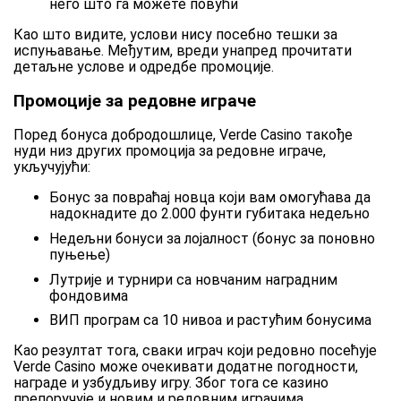
него што га можете повући
Као што видите, услови нису посебно тешки за
испуњавање. Међутим, вреди унапред прочитати
детаљне услове и одредбе промоције.
Промоције за редовне играче
Поред бонуса добродошлице, Verde Casino такође
нуди низ других промоција за редовне играче,
укључујући:
Бонус за повраћај новца који вам омогућава да
надокнадите до 2.000 фунти губитака недељно
Недељни бонуси за лојалност (бонус за поновно
пуњење)
Лутрије и турнири са новчаним наградним
фондовима
ВИП програм са 10 нивоа и растућим бонусима
Као резултат тога, сваки играч који редовно посећује
Verde Casino може очекивати додатне погодности,
награде и узбудљиву игру. Због тога се казино
препоручује и новим и редовним играчима.