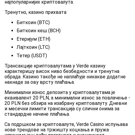
најпопуларнијих криптовалута.
Тренутно, казино прихвата:
Биткоин (BTC)
Биткоин кеш (BCH)
Етеријум (ETH)
Лајткоин (LTC)
Тетер (USDT)
Трансакције криптовалутама у Verde казину
карактеришу висок ниво безбедности и тренутна
обрада. Казино такође не наплаћује никакве додатне
накнаде за ову врсту плаћања.
Минимални износ депозита у криптовалутама је
еквивалент 20 PLN, а минимални износ за повлачење -
20 PLN без обзира на изабрану криптовалуту. Дневни
и месечни лимити трансакција су слични онима за
стандардне начине плаћања.
Са подршком за криптовалуте, Verde Casino испуњава
нове трендове на тржишту коцкања и пружа