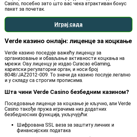
Casino, посебно зато што вас чека атрактиван бонус
пакет за почетак.
Играј сада
Verde казино онлајн: лиценце за коцкање
Verde казино поседује важећу лиценцу за
организовање и обављање активности коцкања на
мрежи. Ову лиценцу је издао Curacao eGaming,
карипски регулаторни орган, и носи број
8048/JAZ2012-009. То значи да казино послује легално
и у складу са строгим прописима.
Шта чини Verde Casino безбедним казином?
Поседовање лиценце за коцкање је кључно, али Verde
Casino такође пружа играчима низ додатних
безбедносних функција, укључујући:
Шифрована SSL веза за заштиту личних и
финансијских података