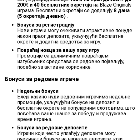
200€ и 40 бесплатних окретаја
на Blaze Originals
играма. Бесплатни окретаји се додељују
8 дана
(5 окретаја дневно)
.
Бонуси за регистрацију
Нови играчи могу очекивати атрактивне понуде
након првог депозита, укључујући бесплатне
окрете и додатна средства за игру.
Повраћај новца за вашу прву игру
Промоције са делимичним повраћајем
изгубљених средстава се редовно појављују,
посебно за активне кориснике.
Бонуси за редовне играче
Недељни бонуси
Блејз казино нуди редовним играчима недељне
промоције, укључујући бонусе на депозит и
бесплатне окрете на популарним слотовима, што
повећава ваше шансе за победу и продужава
време играња.
Бонуси за редовне депозите
Играчи који често уплаћују депозите могу
очекивати бонусе на наредне депозите, који