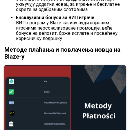
укључују додатни новац за играње и бесплатне
окрете на одабраним слотовима.
Ексклузивни бонуси за ВИП играче
ВИП програм у Blaze казину нуди лојалним
играчима персонализоване промоције, веће
бонусе на депозит, брже исплате и посвећену
корисничку подршку.
Методе плаћања и повлачења новца на
Blaze-у