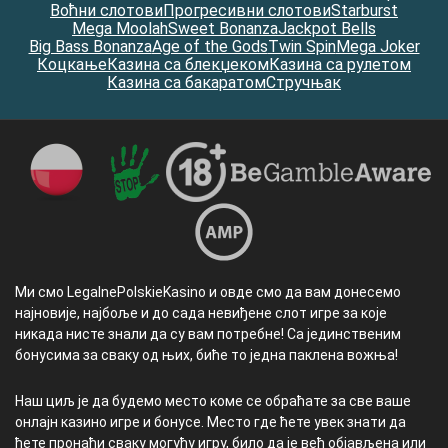
Воћни слотови
Прогресивни слотови
Starburst
Mega Moolah
Sweet Bonanza
Jackpot Bells
Big Bass Bonanza
Age of the Gods
Twin Spin
Mega Joker
Коцкање
Казина са блекџеком
Казина са рулетом
Казина са бакаратом
Стручњак
Ми смо LegalnePolskieKasino и овде смо да вам донесемо
најновије, најбоље и до сада невиђене слот игре за које
никада нисте знали да су вам потребне! Са јединственим
бонусима за сваку од њих, биће то једна паклена вожња!
Наш циљ је да будемо место коме се обраћате за све ваше
онлајн казино игре и бонусе. Место где ћете увек знати да
ћете пронаћи сваку могућу игру, било да је већ објављена или