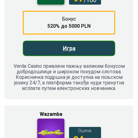
Бонус
520% до 5000 PLN
Игра
Verde Casino привлачи пажњу великим бонусом
добродошлице и широком понудом слотова.
Корисничка подршка је доступна на пољском
језику 24/7, а платформа такође нуди тренутна
исплате путем електронских новчаника.
Wazamba
Оцена: