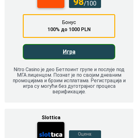
98
/100
Бонус
100% до 1000 PLN
Игра
Nitro Casino је део Бетпоинт групе и послује под
МГА лиценцом. Познат је по својим дневним
промоцијама и брзим исплатама. Регистрација и
игра су могући без дуготрајног процеса
верификације.
Slottica
Оцена: