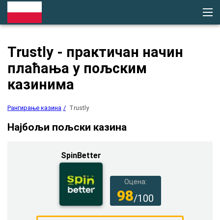
Рангирање казина
Trustly - практичан начин
Казино
Бонуси
плаћања у пољским
Плаћања
Промотивни код
казинима
Рецензије
Слотови
Игре
Рангирање казина
Trustly
Најбољи пољски казина
SpinBetter
Оцена:
98
/100