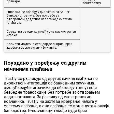
преваре.
банкарству.
Плаћања се обрађују директно са вашег
банковног рачуна, без потребе за
отварањем додатног налога код система
плаћања.
Средства се одмах уплаћују на казино рачун
играча.
Користи модерне стандарде енкрипције и
двофакторске аутентификације.
Поуздано у поређењу са другим
начинима плаћања
Trustly се разликује од других начина плаћања по
директној интеграцији са банковним рачунима,
омогућавајући играчима да обављају тренутне и
безбедне трансакције без потребе за отварањем
додатног налога. За разлику од електронских
новчаника, Trustly не захтева креирање налога у
систему плаћања, а сва плаћања се врше путем онлајн
банкарства. Е-новчаници такође нуде брзе