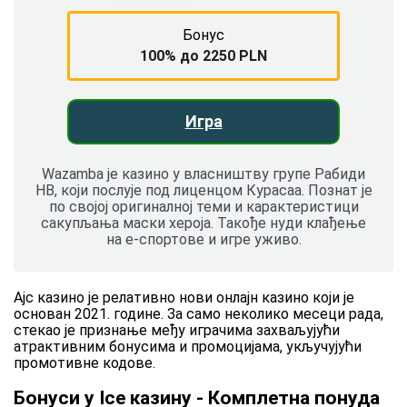
Бонус
100% до 2250 PLN
Игра
Wazamba је казино у власништву групе Рабиди
НВ, који послује под лиценцом Курасаа. Познат је
по својој оригиналној теми и карактеристици
сакупљања маски хероја. Такође нуди клађење
на е-спортове и игре уживо.
Ајс казино је релативно нови онлајн казино који је
основан 2021. године. За само неколико месеци рада,
стекао је признање међу играчима захваљујући
атрактивним бонусима и промоцијама, укључујући
промотивне кодове.
Бонуси у Ice казину - Комплетна понуда