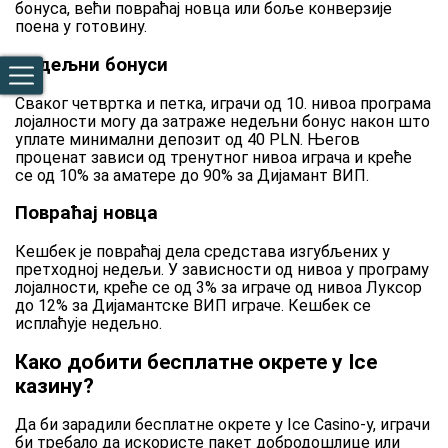
бонуса, већи повраћај новца или боље конверзије
поена у готовину.
Недељни бонуси
Сваког четвртка и петка, играчи од 10. нивоа програма
лојалности могу да затраже недељни бонус након што
уплате минимални депозит од 40 PLN. Његов
проценат зависи од тренутног нивоа играча и креће
се од 10% за аматере до 90% за Дијамант ВИП.
Повраћај новца
Кешбек је повраћај дела средстава изгубљених у
претходној недељи. У зависности од нивоа у програму
лојалности, креће се од 3% за играче од нивоа Луксор
до 12% за Дијамантске ВИП играче. Кешбек се
исплаћује недељно.
Како добити бесплатне окрете у Ice
казину?
Да би зарадили бесплатне окрете у Ice Casino-у, играчи
би требало да искористе пакет добродошлице или