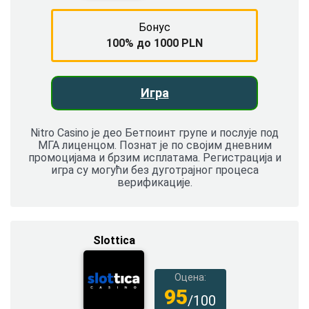
Бонус
100% до 1000 PLN
Игра
Nitro Casino је део Бетпоинт групе и послује под
МГА лиценцом. Познат је по својим дневним
промоцијама и брзим исплатама. Регистрација и
игра су могући без дуготрајног процеса
верификације.
Slottica
Оцена:
95
/100