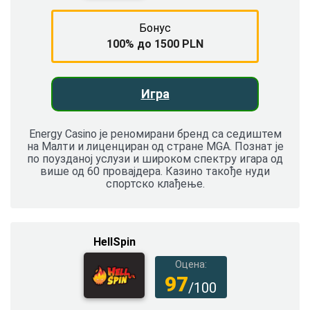
Бонус
100% до 1500 PLN
Игра
Energy Casino је реномирани бренд са седиштем
на Малти и лиценциран од стране MGA. Познат је
по поузданој услузи и широком спектру игара од
више од 60 провајдера. Казино такође нуди
спортско клађење.
HellSpin
Оцена:
97
/100