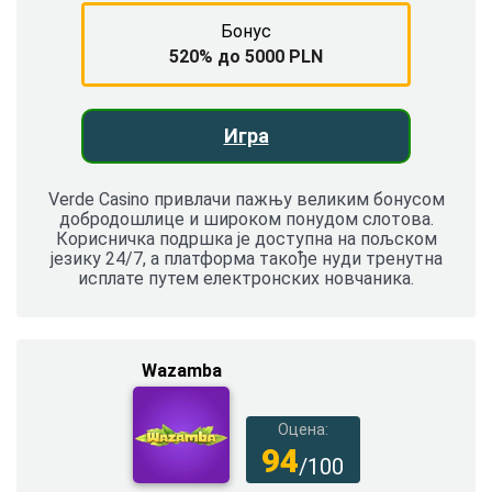
Бонус
520% до 5000 PLN
Игра
Verde Casino привлачи пажњу великим бонусом
добродошлице и широком понудом слотова.
Корисничка подршка је доступна на пољском
језику 24/7, а платформа такође нуди тренутна
исплате путем електронских новчаника.
Wazamba
Оцена:
94
/100