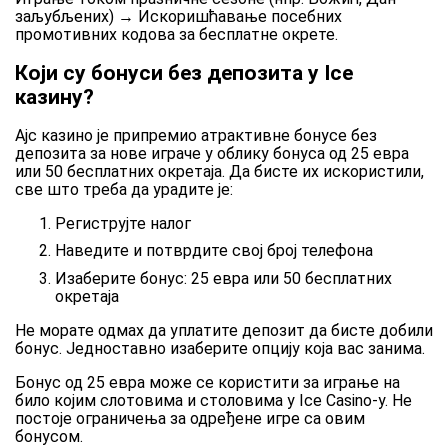
заљубљених) → Искоришћавање посебних
промотивних кодова за бесплатне окрете.
Који су бонуси без депозита у Ice
казину?
Ајс казино је припремио атрактивне бонусе без
депозита за нове играче у облику бонуса од 25 евра
или 50 бесплатних окретаја. Да бисте их искористили,
све што треба да урадите је:
Региструјте налог
Наведите и потврдите свој број телефона
Изаберите бонус: 25 евра или 50 бесплатних
окретаја
Не морате одмах да уплатите депозит да бисте добили
бонус. Једноставно изаберите опцију која вас занима.
Бонус од 25 евра може се користити за играње на
било којим слотовима и столовима у Ice Casino-у. Не
постоје ограничења за одређене игре са овим
бонусом.