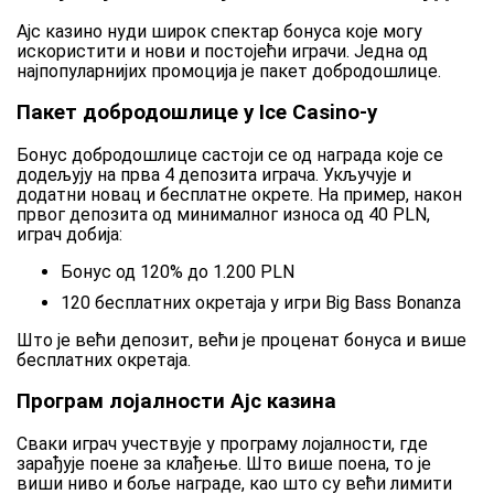
Ајс казино нуди широк спектар бонуса које могу
искористити и нови и постојећи играчи. Једна од
најпопуларнијих промоција је пакет добродошлице.
Пакет добродошлице у Ice Casino-у
Бонус добродошлице састоји се од награда које се
додељују на прва 4 депозита играча. Укључује и
додатни новац и бесплатне окрете. На пример, након
првог депозита од минималног износа од 40 PLN,
играч добија:
Бонус од 120% до 1.200 PLN
120 бесплатних окретаја у игри Big Bass Bonanza
Што је већи депозит, већи је проценат бонуса и више
бесплатних окретаја.
Програм лојалности Ајс казина
Сваки играч учествује у програму лојалности, где
зарађује поене за клађење. Што више поена, то је
виши ниво и боље награде, као што су већи лимити