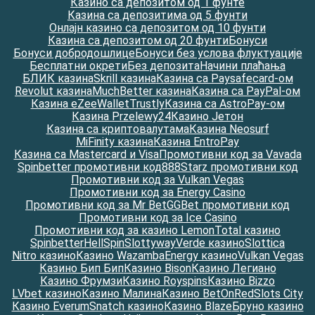
Казино са депозитом од 1 фунте
Казина са депозитима од 5 фунти
Онлајн казино са депозитом од 10 фунти
Казина са депозитом од 20 фунти
Бонуси
Бонуси добродошлице
Бонуси без услова флуктуације
Бесплатни окрети
Без депозита
Начини плаћања
БЛИК казина
Skrill казина
Казина са Paysafecard-ом
Revolut казина
MuchBetter казина
Казина са PayPal-ом
Казина eZeeWallet
Trustly
Казина са AstroPay-ом
Казина Przelewy24
Казино Јетон
Казина са криптовалутама
Казина Neosurf
MiFinity казина
Казина EntroPay
Казина са Mastercard и Visa
Промотивни код за Vavada
Spinbetter промотивни код
888Starz промотивни код
Промотивни код за Vulkan Vegas
Промотивни код за Energy Casino
Промотивни код за Mr Bet
GGBet промотивни код
Промотивни код за Ice Casino
Промотивни код за казино Lemon
Total казино
Spinbetter
HellSpin
Slottyway
Verde казино
Slottica
Nitro казино
Казино Wazamba
Energy казино
Vulkan Vegas
Казино Бип Бип
Казино Bison
Казино Легиано
Казино Фрумзи
Казино Royspins
Казино Bizzo
LVbet казино
Казино Малина
Казино BetOnRed
Slots City
Казино Everum
Snatch казино
Казино Blaze
Бруно казино