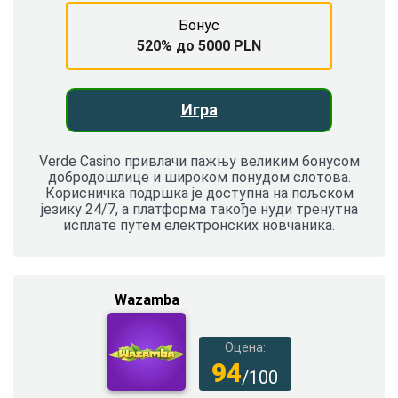
Бонус
520% до 5000 PLN
Игра
Verde Casino привлачи пажњу великим бонусом
добродошлице и широком понудом слотова.
Корисничка подршка је доступна на пољском
језику 24/7, а платформа такође нуди тренутна
исплате путем електронских новчаника.
Wazamba
Оцена:
94
/100