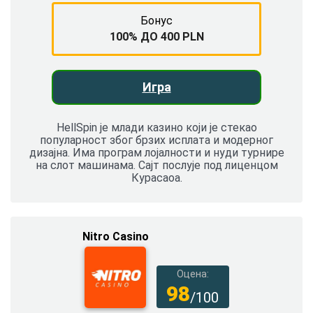
Бонус
100% ДО 400 PLN
Игра
HellSpin је млади казино који је стекао
популарност због брзих исплата и модерног
дизајна. Има програм лојалности и нуди турнире
на слот машинама. Сајт послује под лиценцом
Курасаоа.
Nitro Casino
Оцена:
98
/100