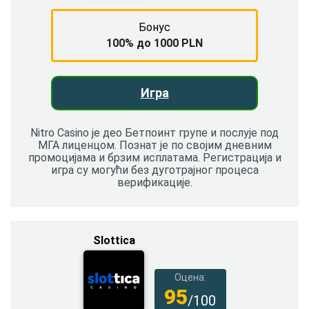
Бонус
100% до 1000 PLN
Игра
Nitro Casino је део Бетпоинт групе и послује под
МГА лиценцом. Познат је по својим дневним
промоцијама и брзим исплатама. Регистрација и
игра су могући без дуготрајног процеса
верификације.
Slottica
Оцена:
95
/100