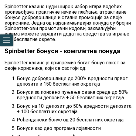
Spinbetter казино нуди широк избор игара водећих
произвођача, практичне начине плаћања, атрактивне
бонусе добродошлице и сталне промоције за своје
кориснике. Једна од најзанимљивијих понуда су бројни
Spinbetter-ови промотивни кодови, захваљујући
којима можете зарадити додатна средства за играње
или бесплатне окрете.
Spinbetter бонуси - комплетна понуда
Spinbetter казино је припремио богат бонус пакет за
своје кориснике, који се састоји од:
Бонус добродошлице до 200% вредности првог
депозита и 150 бесплатних окретаја
Бонуси за поновно пуњење сваке среде до 50%
вредности депозита + 50 бесплатних окретаја
Бонус на 10. депозит до 50% вредности депозита
+ 100 бесплатних окретаја
Рођендански бонус од 20 бесплатних окретаја
Бонуси као део програма лојалности