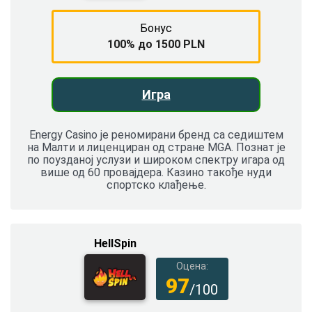
Бонус
100% до 1500 PLN
Игра
Energy Casino је реномирани бренд са седиштем
на Малти и лиценциран од стране MGA. Познат је
по поузданој услузи и широком спектру игара од
више од 60 провајдера. Казино такође нуди
спортско клађење.
HellSpin
Оцена:
97
/100