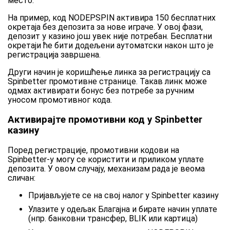
место.
На пример, код NODEPSPIN активира 150 бесплатних
окретаја без депозита за нове играче. У овој фази,
депозит у казино још увек није потребан. Бесплатни
окретаји ће бити додељени аутоматски након што је
регистрација завршена.
Други начин је коришћење линка за регистрацију са
Spinbetter промотивне странице. Такав линк може
одмах активирати бонус без потребе за ручним
уносом промотивног кода.
Активирајте промотивни код у Spinbetter
казину
Поред регистрације, промотивни кодови на
Spinbetter-у могу се користити и приликом уплате
депозита. У овом случају, механизам рада је веома
сличан:
Пријављујете се на свој налог у Spinbetter казину
Улазите у одељак Благајна и бирате начин уплате
(нпр. банковни трансфер, BLIK или картица)