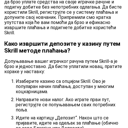
да брзо уплате средства на своје играчке рачуне и
подигну добитке без непотребних одлагања. Да бисте
користили Skrill, региструјте се у систему плаћања и
допуните свој новчаник. Припремили смо кратка
упутства која ће вам помоћи да брзо и ефикасно
извршите плаћања и подигнете добитке користећи
Skrill.
Како извршити депозите у казину путем
Skrill методе плаћања?
Допуњавање вашег играчког рачуна путем Skrill-а је
брзо и једноставно. Да бисте уплатили новац, пратите
кораке у наставку:
Изаберите казино са опцијом Skrill. Ово је
популаран начин плаћања, доступан у многим
коцкарницама.
Направите нови налог. Ако играте први пут,
региструјте се попуњавањем свих потребних
поља.
Идите на картицу „Депозит“. Након што се
пријавите, идите на одељак за плаћање (обично