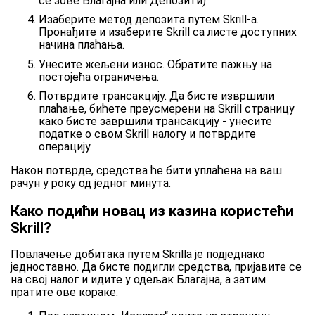
се зове Благајна или Депозити).
Изаберите метод депозита путем Skrill-а.
Пронађите и изаберите Skrill са листе доступних
начина плаћања.
Унесите жељени износ. Обратите пажњу на
постојећа ограничења.
Потврдите трансакцију. Да бисте извршили
плаћање, бићете преусмерени на Skrill страницу
како бисте завршили трансакцију - унесите
податке о свом Skrill налогу и потврдите
операцију.
Након потврде, средства ће бити уплаћена на ваш
рачун у року од једног минута.
Како подићи новац из казина користећи
Skrill?
Повлачење добитака путем Skrillа је подједнако
једноставно. Да бисте подигли средства, пријавите се
на свој налог и идите у одељак Благајна, а затим
пратите ове кораке: