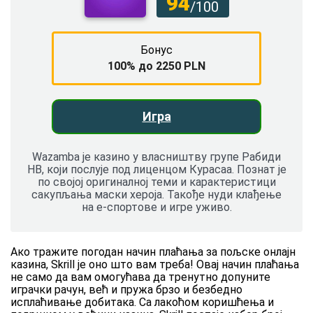
94
/100
Бонус
100% до 2250 PLN
Игра
Wazamba је казино у власништву групе Рабиди
НВ, који послује под лиценцом Курасаа. Познат је
по својој оригиналној теми и карактеристици
сакупљања маски хероја. Такође нуди клађење
на е-спортове и игре уживо.
Ако тражите погодан начин плаћања за пољске онлајн
казина, Skrill је оно што вам треба! Овај начин плаћања
не само да вам омогућава да тренутно допуните
играчки рачун, већ и пружа брзо и безбедно
исплаћивање добитака. Са лакоћом коришћења и