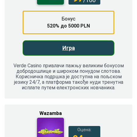
Бонус
520% до 5000 PLN
Игра
Verde Casino привлачи пажњу великим бонусом
добродошлице и широком понудом слотова.
Корисничка подршка је доступна на пољском
језику 24/7, а платформа такође нуди тренутна
исплате путем електронских новчаника.
Wazamba
Оцена: