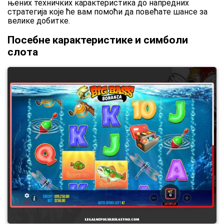
њених техничких карактеристика до напредних
стратегија које ће вам помоћи да повећате шансе за
велике добитке.
Посебне карактеристике и симболи
слота