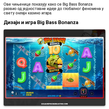
Ове чињенице показују како се Big Bass Bonanza
развио од једноставне идеје до глобалног феномена у
свету онлајн казино игара.
Дизајн и игра Big Bass Bonanza