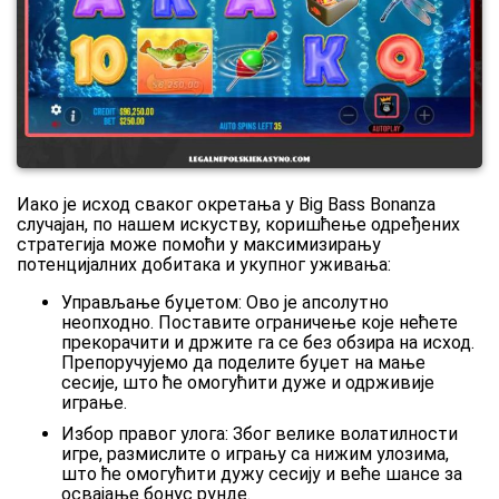
Иако је исход сваког окретања у Big Bass Bonanza
случајан, по нашем искуству, коришћење одређених
стратегија може помоћи у максимизирању
потенцијалних добитака и укупног уживања:
Управљање буџетом: Ово је апсолутно
неопходно. Поставите ограничење које нећете
прекорачити и држите га се без обзира на исход.
Препоручујемо да поделите буџет на мање
сесије, што ће омогућити дуже и одрживије
играње.
Избор правог улога: Због велике волатилности
игре, размислите о игрању са нижим улозима,
што ће омогућити дужу сесију и веће шансе за
освајање бонус рунде.