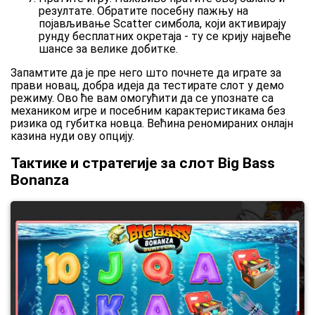
резултате. Обратите посебну пажњу на
појављивање Scatter симбола, који активирају
рунду бесплатних окретаја - ту се крију највеће
шансе за велике добитке.
Запамтите да је пре него што почнете да играте за
прави новац, добра идеја да тестирате слот у демо
режиму. Ово ће вам омогућити да се упознате са
механиком игре и посебним карактеристикама без
ризика од губитка новца. Већина реномираних онлајн
казина нуди ову опцију.
Тактике и стратегије за слот Big Bass
Bonanza