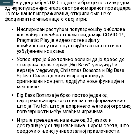
Play-а у децембру 2020. године и брзо је постала једна
од најпопуларнијих игара овог реномираног провајдера.
Током нашег истраживања, открили смо неке
фасцинантне чињенице о овој игри:
Инспирисан растућом популарношћу риболова
као хобија, посебно током пандемије COVID-19,
Pragmatic Play је видео потенцијал у
комбиновању ове опуштајуће активности са
узбуђењем коцкања.
Успех игре је био толико велики да је довео до
стварања целе серије „Big Bass“, укључујући
верзије Megaways, Christmas Bonanza и Big Bass
Splash. Свака од ових игара проширује
оригинални концепт, додајући нове функције и
механике.
Big Bass Bonanza је брзо постао један од
најстримованијих слотова на платформама као
што је Twitch, што је допринело његовој огромној
популарности међу млађим играчима.
Игра је преведена на више од 30 језика и
доступна је у онлајн казинима широм света, што
сведочи о њеној универзалној привлачности.