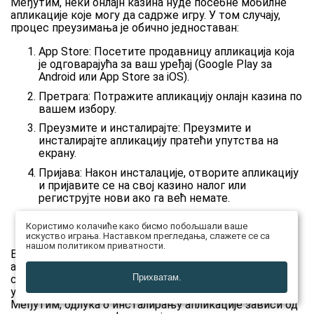
Међутим, неки онлајн казина нуде посебне мобилне
апликације које могу да садрже игру. У том случају,
процес преузимања је обично једноставан:
App Store: Посетите продавницу апликација која
је одговарајућа за ваш уређај (Google Play за
Android или App Store за iOS).
Претрага: Потражите апликацију онлајн казина по
вашем избору.
Преузмите и инсталирајте: Преузмите и
инсталирајте апликацију пратећи упутства на
екрану.
Пријава: Након инсталације, отворите апликацију
и пријавите се на свој казино налог или
региструјте нови ако га већ немате.
Потражите игру: пронађите Big Bass Bonanza у
Користимо колачиће како бисмо побољшали ваше
одељку слотова и почните да играте.
искуство играња. Наставком прегледања, слажете се са
нашом политиком приватности.
Вреди напоменути да играње путем посебне
апликације може понудити неке предности, као што
Прихватам.
су брже учитавање, боља оптимизација за мобилне
уређаје или приступ ексклузивним промоцијама.
Међутим, одлука о инсталирању апликације зависи од