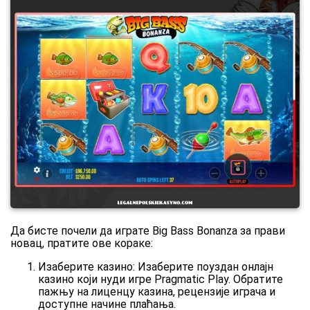
Да бисте почели да играте Big Bass Bonanza за прави
новац, пратите ове кораке:
Изаберите казино: Изаберите поуздан онлајн
казино који нуди игре Pragmatic Play. Обратите
пажњу на лиценцу казина, рецензије играча и
доступне начине плаћања.