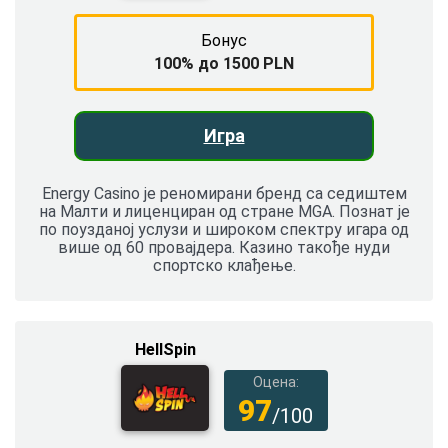
Бонус
100% до 1500 PLN
Игра
Energy Casino је реномирани бренд са седиштем
на Малти и лиценциран од стране MGA. Познат је
по поузданој услузи и широком спектру игара од
више од 60 провајдера. Казино такође нуди
спортско клађење.
HellSpin
Оцена:
97
/100