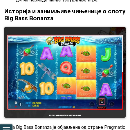
Историја и занимљиве чињенице о слоту
Big Bass Bonanza
Игра Big Bass Bonanza је објављена од стране Pragmatic