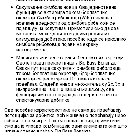
Сакупљање симбола новца: Ова јединствена
функција се активира током бесплатних
окретаја. Симбол риболовца (Wild) сакупља
новчане вредности од симбола рибе који се
појављују на колутима. Приметили смо да ова
механика може довести до импресивних
акумулација добитака, посебно када се неколико
симбола риболовца појави на екрану
истовремено.
Множитељи и ресетовање бесплатних окретаја:
Ово је права прекретница у Big Bass Bonanza.
Сваки пут када сакупите 4 симбола риболовца
током бесплатних окретаја, број бесплатних
окретаја се ресетује на 10, а множитељ се
повећава. Следећи нивои множитеља су 2x, 3x и
импресивних 10x. По нашем мишљењу, ова
функција има потенцијал да генерише заиста
спектакуларне добитке.
Ове посебне карактеристике не само да повећавају
потенцијал за добитке, већ и значајно повећавају ниво
забаве током игре. Током наших сесија, приметили
смо да је управо комбинација ових елемената оно што
играче стално враћа у Big Bass Bonanza.