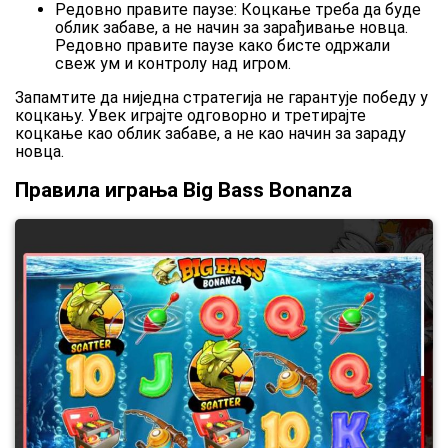
Редовно правите паузе: Коцкање треба да буде
облик забаве, а не начин за зарађивање новца.
Редовно правите паузе како бисте одржали
свеж ум и контролу над игром.
Запамтите да ниједна стратегија не гарантује победу у
коцкању. Увек играјте одговорно и третирајте
коцкање као облик забаве, а не као начин за зараду
новца.
Правила играња Big Bass Bonanza