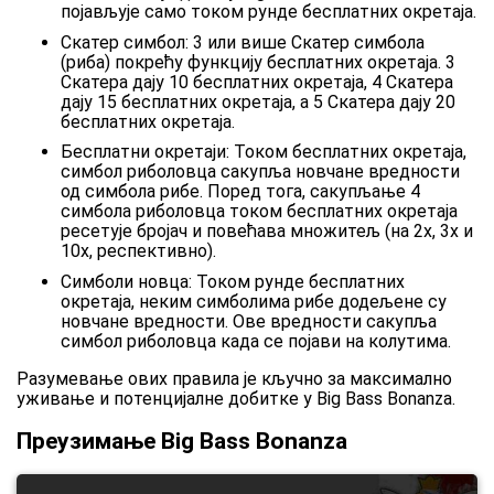
појављује само током рунде бесплатних окретаја.
Скатер симбол: 3 или више Скатер симбола
(риба) покрећу функцију бесплатних окретаја. 3
Скатера дају 10 бесплатних окретаја, 4 Скатера
дају 15 бесплатних окретаја, а 5 Скатера дају 20
бесплатних окретаја.
Бесплатни окретаји: Током бесплатних окретаја,
симбол риболовца сакупља новчане вредности
од симбола рибе. Поред тога, сакупљање 4
симбола риболовца током бесплатних окретаја
ресетује бројач и повећава множитељ (на 2x, 3x и
10x, респективно).
Симболи новца: Током рунде бесплатних
окретаја, неким симболима рибе додељене су
новчане вредности. Ове вредности сакупља
симбол риболовца када се појави на колутима.
Разумевање ових правила је кључно за максимално
уживање и потенцијалне добитке у Big Bass Bonanza.
Преузимање Big Bass Bonanza