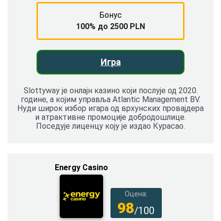
Бонус
100% до 2500 PLN
Игра
Slottyway је онлајн казино који послује од 2020.
године, а којим управља Atlantic Management BV.
Нуди широк избор игара од врхунских провајдера
и атрактивне промоције добродошлице.
Поседује лиценцу коју је издао Курасао.
Energy Casino
Оцена:
98
/100