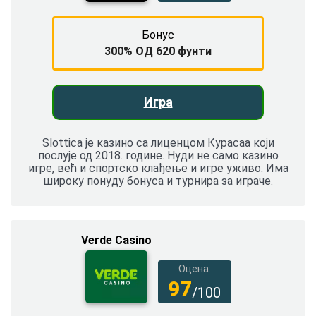
Бонус
300% ОД 620 фунти
Игра
Slottica је казино са лиценцом Курасаа који
послује од 2018. године. Нуди не само казино
игре, већ и спортско клађење и игре уживо. Има
широку понуду бонуса и турнира за играче.
Verde Casino
Оцена:
97
/100