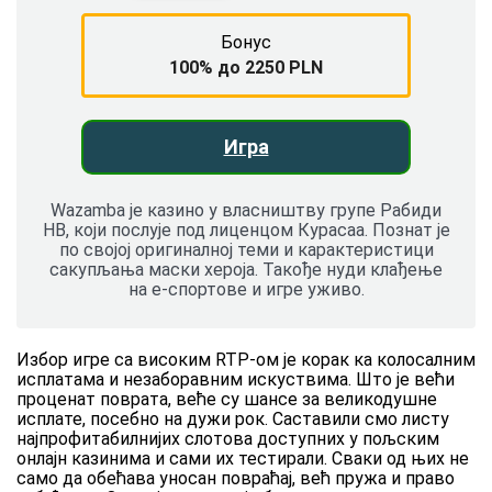
Бонус
100% до 2250 PLN
Игра
Wazamba је казино у власништву групе Рабиди
НВ, који послује под лиценцом Курасаа. Познат је
по својој оригиналној теми и карактеристици
сакупљања маски хероја. Такође нуди клађење
на е-спортове и игре уживо.
Избор игре са високим RTP-ом је корак ка колосалним
исплатама и незаборавним искуствима. Што је већи
проценат поврата, веће су шансе за великодушне
исплате, посебно на дужи рок. Саставили смо листу
најпрофитабилнијих слотова доступних у пољским
онлајн казинима и сами их тестирали. Сваки од њих не
само да обећава уносан повраћај, већ пружа и право