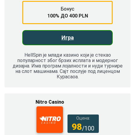
Бонус
100% ДО 400 PLN
Игра
HellSpin је млади казино који је стекао
популарност због брзих исплата и модерног
дизајна. Има програм лојалности и нуди турнире
на слот машинама. Сајт послује под лиценцом
Курасаоа.
Nitro Casino
Оцена:
98
/100