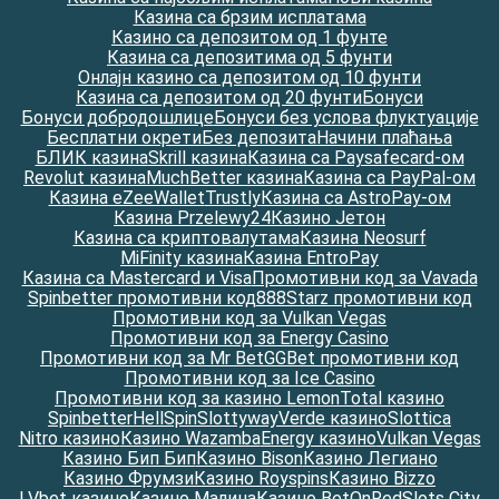
Казина са брзим исплатама
Казино са депозитом од 1 фунте
Казина са депозитима од 5 фунти
Онлајн казино са депозитом од 10 фунти
Казина са депозитом од 20 фунти
Бонуси
Бонуси добродошлице
Бонуси без услова флуктуације
Бесплатни окрети
Без депозита
Начини плаћања
БЛИК казина
Skrill казина
Казина са Paysafecard-ом
Revolut казина
MuchBetter казина
Казина са PayPal-ом
Казина eZeeWallet
Trustly
Казина са AstroPay-ом
Казина Przelewy24
Казино Јетон
Казина са криптовалутама
Казина Neosurf
MiFinity казина
Казина EntroPay
Казина са Mastercard и Visa
Промотивни код за Vavada
Spinbetter промотивни код
888Starz промотивни код
Промотивни код за Vulkan Vegas
Промотивни код за Energy Casino
Промотивни код за Mr Bet
GGBet промотивни код
Промотивни код за Ice Casino
Промотивни код за казино Lemon
Total казино
Spinbetter
HellSpin
Slottyway
Verde казино
Slottica
Nitro казино
Казино Wazamba
Energy казино
Vulkan Vegas
Казино Бип Бип
Казино Bison
Казино Легиано
Казино Фрумзи
Казино Royspins
Казино Bizzo
LVbet казино
Казино Малина
Казино BetOnRed
Slots City