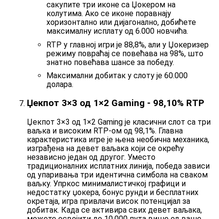
сакупите три иконе са Џокером на
колутима. Ако се иконе поравнају
хоризонтално или дијагонално, добићете
максималну исплату од 6.000 новчића.
RTP у главној игри је 88,8%, али у Џокеризер
режиму повраћај се повећава на 98%, што
знатно повећава шансе за победу.
Максимални добитак у слоту је 60.000
долара.
Џекпот 3×3 од 1×2 Gaming - 98,10% RTP
Џекпот 3×3 од 1×2 Gaming је класични слот са три
ваљка и високим RTP-ом од 98,1%. Главна
карактеристика игре је њена необична механика,
изграђена на девет ваљака који се окрећу
независно један од другог. Уместо
традиционалних исплатних линија, победа зависи
од упаривања три идентична симбола на сваком
ваљку. Упркос минималистичкој графици и
недостатку џокера, бонус рунди и бесплатних
окретаја, игра привлачи висок потенцијал за
добитак. Када се активира свих девет ваљака,
можете освојити до 10.000 пута више од ваше