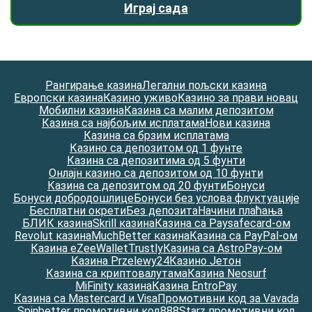
Играј сада
Рангирање казина
Легални пољски казина
Европски казина
Казино уживо
Казино за прави новац
Мобилни казина
Казина са малим депозитом
Казина са најбољим исплатама
Нови казина
Казина са брзим исплатама
Казино са депозитом од 1 фунте
Казина са депозитима од 5 фунти
Онлајн казино са депозитом од 10 фунти
Казина са депозитом од 20 фунти
Бонуси
Бонуси добродошлице
Бонуси без услова флуктуације
Бесплатни окрети
Без депозита
Начини плаћања
БЛИК казина
Skrill казина
Казина са Paysafecard-ом
Revolut казина
MuchBetter казина
Казина са PayPal-ом
Казина eZeeWallet
Trustly
Казина са AstroPay-ом
Казина Przelewy24
Казино Јетон
Казина са криптовалутама
Казина Neosurf
MiFinity казина
Казина EntroPay
Казина са Mastercard и Visa
Промотивни код за Vavada
Spinbetter промотивни код
888Starz промотивни код