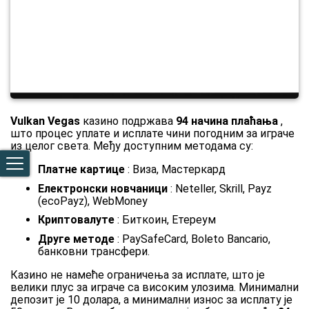
Vulkan Vegas
казино подржава
94 начина плаћања
,
што процес уплате и исплате чини погодним за играче
из целог света. Међу доступним методама су:
Платне картице
: Виза, Мастеркард
Електронски новчаници
: Neteller, Skrill, Payz
(ecoPayz), WebMoney
Криптовалуте
: Биткоин, Етереум
Друге методе
: PaySafeCard, Boleto Bancario,
банковни трансфери.
Казино не намеће ограничења за исплате, што је
велики плус за играче са високим улозима. Минимални
депозит је 10 долара, а минимални износ за исплату је